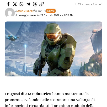
Lettura da 4 minuti
Di
LUCA DI BLASI
6 anni fa
NEWS
Ultimo Aggiornamento: 29 Gennaio 2021 alle 8:05 AM
I ragazzi di
343 Industries
hanno mantenuto la
promessa, svelando nelle scorse ore una valanga di
informazioni riguardanti il prossimo capitolo della