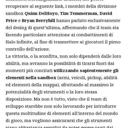
recuperare al seguente
link
, i membri della divisione
sandbox
Quinn DelHoyo
,
Tim Temmerman
,
David
Price
e
Bryan Berryhill
hanno parlato esclusivamente
del desing di quest’ultima, affermando che il team sta
facendo particolare attenzione ai combattimenti di
Halo Infinite, al fine di trasmettere ai giocatori il pieno
controllo dell’azione.
La vittoria, o la sconfitta, non solo dipenderà dalle loro
abilità, ma avranno la possibilità di tirarsi fuori dai
momenti più concitati
utilizzando sapientemente gli
elementi nella sandbox
(armi, veicoli, pickup, abilità
ed elementi della mappa), sfruttando al massimo le
potenzialità degli strumenti o la loro stessa
disposizione. Ma non è tutto, visto che il team di
sviluppo starebbe non solo lavorando per introdurre
questa moltitudine di elementi all’interno del mondo
di gioco, ma vogliono assicurarsi che gli strumenti
siano abbastanza semplici da poter essere usati dai