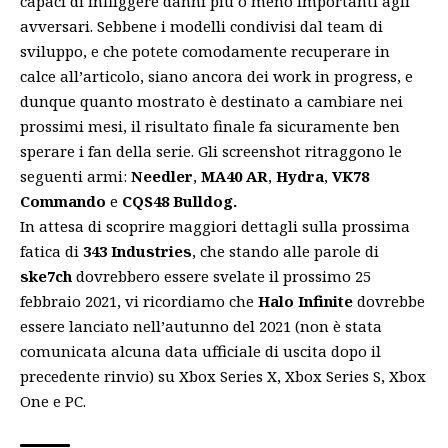
capaci di infliggere danni più o meno importanti agli
avversari. Sebbene i modelli condivisi dal team di
sviluppo, e che potete comodamente recuperare in
calce all’articolo, siano ancora dei work in progress, e
dunque quanto mostrato è destinato a cambiare nei
prossimi mesi, il risultato finale fa sicuramente ben
sperare i fan della serie. Gli screenshot ritraggono le
seguenti armi:
Needler
,
MA40 AR
,
Hydra
,
VK78
Commando
e
CQS48 Bulldog.
In attesa di scoprire maggiori dettagli sulla
prossima
fatica
di
343 Industries
, che stando alle parole di
ske7ch
dovrebbero essere svelate il prossimo 25
febbraio 2021, vi ricordiamo che
Halo Infinite
dovrebbe
essere lanciato nell’autunno del 2021 (non è stata
comunicata alcuna data ufficiale di uscita dopo il
precedente rinvio) su Xbox Series X, Xbox Series S, Xbox
One e PC.