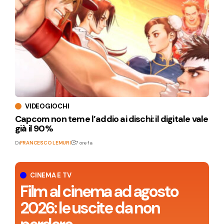
VIDEOGIOCHI
Capcom non teme l’addio ai dischi: il digitale vale
già il 90%
Di
FRANCESCO LEMURI
7 ore fa
CINEMA E TV
Film al cinema ad agosto
2026: le uscite da non