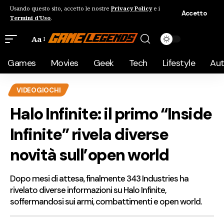
Usando questo sito, accetto le nostre
Privacy Policy
e i
Accetto
Termini d'Uso
.
Aa
Games
Movies
Geek
Tech
Lifestyle
Au
VIDEOGIOCHI
Halo Infinite: il primo “Inside
Infinite” rivela diverse
novità sull’open world
Dopo mesi di attesa, finalmente 343 Industries ha
rivelato diverse informazioni su Halo Infinite,
soffermandosi sui armi, combattimenti e open world.