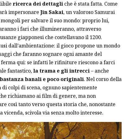
dibile
ricerca dei dettagli
che è stata fatta. Come
i farà impersonare
Jin Sakai
, un valoroso Samurai
i mongoli per salvare il suo mondo: proprio lui,
saranno i fari che illumineranno, attraverso
e usanze giapponesi che costellavano il 1200.
lusi dall’ambientazione: il gioco propone un mondo
paesaggi che faranno sognare ogni amante del
erma qui: se infatti le rifiniture riescono a farci
le fantastico,
la trama e gli intrecci
– anche
astanza banali e poco originali
. Nel corso della
ca di colpi di scena, ognuno sapientemente
he richiamano ai film di genere, ma non
re così tanto verso questa storia che, nonostante
a vicenda, scivola via senza molto interesse.