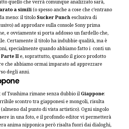
utto quello che verrà comunque analizzato sarà,
rato a simili
(o spesso anche a cose che c’entrano
a meno: il titolo
Sucker Punch
esclusiva di
clusivo) ad approdare sulla console Sony prima
ne, e ovviamente si porta addosso un fardello che,
le. Certamente il titolo ha indubbie qualità, ma è
oni, specialmente quando abbiamo fatto i conti un
 Parte II
e, soprattutto, quando il gioco prodotto
re che abbiamo ormai imparato ad apprezzare
rso degli anni.
appone
st of Tsushima rimane senza dubbio il
Giappone
:
erribile scontro tra giapponesi e mongoli, risulta
(almeno dal punto di vista artistico). Ogni singolo
ssere in una foto, e il profondo editor vi permetterà
 vera anima nipponica però risalta fuori dai dialoghi,