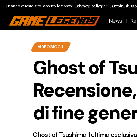
Usando questo sito, accetto le nostre
Privacy Policy
e i
Termini d'Uso
News
Re
VIDEOGIOCHI
Ghost of Ts
Recensione,
di fine gene
Ghost of Tsushima, l'ultima esclusiva 