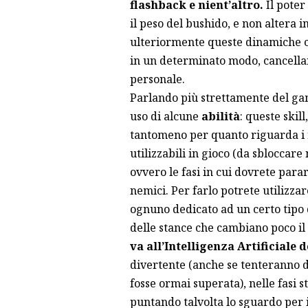
flashback e nient’altro.
Il poter
il peso del bushido, e non altera
ulteriormente queste dinamiche ci
in un determinato modo, cancellan
personale.
Parlando più strettamente del gam
uso di alcune
abilità
: queste skil
tantomeno per quanto riguarda i r
utilizzabili in gioco (da sbloccare
ovvero le fasi in cui dovrete para
nemici. Per farlo potrete utilizzare
ognuno dedicato ad un certo tipo 
delle stance che cambiano poco i
va all’Intelligenza Artificiale 
divertente (anche se tenteranno d
fosse ormai superata), nelle fasi s
puntando talvolta lo sguardo per 