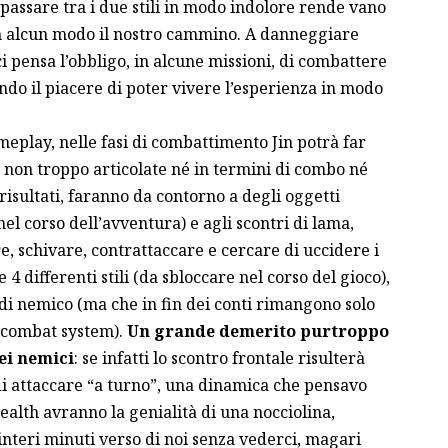
 passare tra i due stili in modo indolore rende vano
 in alcun modo il nostro cammino. A danneggiare
 pensa l’obbligo, in alcune missioni, di combattere
do il piacere di poter vivere l’esperienza in modo
eplay, nelle fasi di combattimento Jin potrà far
l, non troppo articolate né in termini di combo né
isultati, faranno da contorno a degli oggetti
 nel corso dell’avventura) e agli scontri di lama,
re, schivare, contrattaccare e cercare di uccidere i
 4 differenti stili (da sbloccare nel corso del gioco),
di nemico (ma che in fin dei conti rimangono solo
l combat system).
Un grande demerito purtroppo
dei nemici
: se infatti lo scontro frontale risulterà
i attaccare “a turno”, una dinamica che pensavo
tealth avranno la genialità di una nocciolina,
interi minuti verso di noi senza vederci, magari