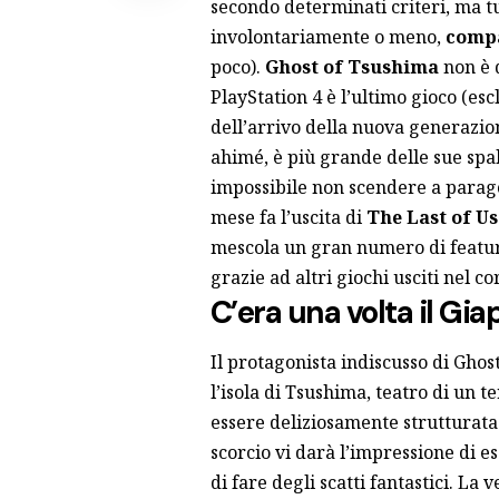
secondo determinati criteri, ma t
involontariamente o meno,
compa
poco).
Ghost of Tsushima
non è d
PlayStation 4 è l’ultimo gioco (es
dell’arrivo della nuova generazio
ahimé, è più grande delle sue spal
impossibile non scendere a parag
mese fa l’uscita di
The Last of Us
mescola un gran numero di featu
grazie ad altri giochi usciti nel co
C’era una volta il Gi
Il protagonista indiscusso di Gho
l’isola di Tsushima, teatro di un t
essere deliziosamente strutturata 
scorcio vi darà l’impressione di e
di fare degli scatti fantastici. La