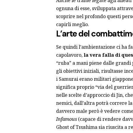
Anche le trame legate agli alleati
ognuna di esse, sviluppata attrave
scoprire nel profondo questi pers
capirli meglio.
L’arte del combatti
Se quindi l’ambientazione ci ha fa
capolavoro,
la vera falla di que
“ruba” a mani piene dalle grandi
gli obiettivi iniziali, risultasse 
i Samurai erano militari giappones
significa proprio “via del guerrie
nelle scelte d’approccio di Jin, che
nemici, dall’altra potrà correre la
davvero male però è vedere com
Infamous
(capace di rendere davve
Ghost of Tsushima sia riuscita a r