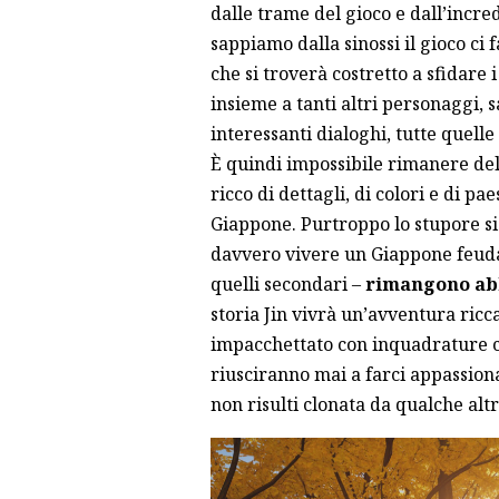
dalle trame del gioco e dall’incre
sappiamo dalla sinossi il gioco c
che si troverà costretto a sfidare 
insieme a tanti altri personaggi, 
interessanti dialoghi, tutte quell
È quindi impossibile rimanere de
ricco di dettagli, di colori e di 
Giappone. Purtroppo lo stupore si f
davvero vivere un Giappone feuda
quelli secondari –
rimangono abb
storia Jin vivrà un’avventura ric
impacchettato con inquadrature c
riusciranno mai a farci appassiona
non risulti clonata da qualche altr