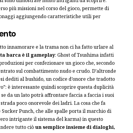
 si sono dimostrate molto intriganti da scoprire:
rso più missioni nel corso del gioco, permette di
onaggi aggiungendo caratteristiche utili per
mento
tto innamorare e la trama non ci ha fatto urlare al
sta barca è il gameplay
: Ghost of Tsushima infatti
 produzioni per confezionare un gioco che, secondo
incentrato sul combattimento nudo e crudo. D’altronde
i dediti al bushido, un codice d’onore che tradotto
ro”: è interessante quindi scoprire questa duplicità
 se da un lato potrà affrontare faccia a faccia i suoi
 strada poco onorevole dei ladri. La cosa che fa
e
Sucker Punch
, che alle spalle porta il marchio di
ro intrigante il sistema del karma) in questo
endere tutto ciò
un semplice insieme di dialoghi,