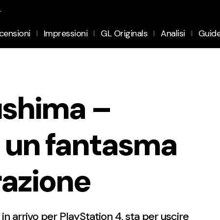
.
censioni
Impressioni
GL Originals
Analisi
Guid
ushima –
 un fantasma
razione
in arrivo per PlayStation 4, sta per uscire