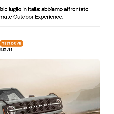
o luglio in Italia: abbiamo affrontato
ltimate Outdoor Experience.
a
TEST DRIVE
 9:15 AM