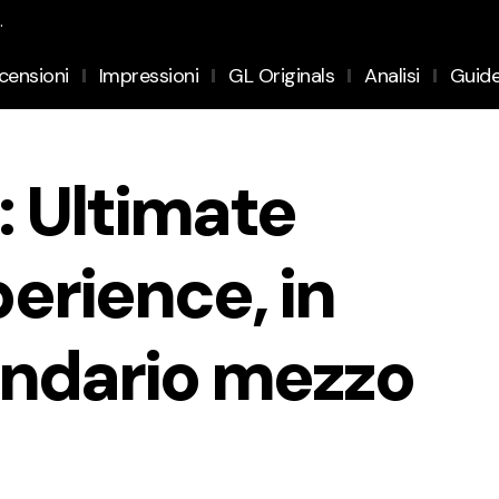
.
censioni
Impressioni
GL Originals
Analisi
Guid
: Ultimate
erience, in
ggendario mezzo