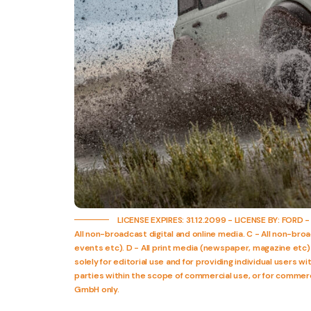
LICENSE EXPIRES: 31.12.2099 - LICENSE BY: FORD - 
All non-broadcast digital and online media. C - All non-bro
events etc). D - All print media (newspaper, magazine et
solely for editorial use and for providing individual users w
parties within the scope of commercial use, or for commerc
GmbH only.