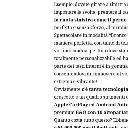
Esempio: dovete girare a sinistra 
impostare la svolta, premere il tas
la ruota sinistra come il pern
perfetta e senza sforzo, al termi
Spettacolare in modalità “Bronco”,
maniera perfetta, con tanto di tel
voi, indicandovi perfino dove stat
totalmente personalizzabile ed ha 
parte dei tasti interni è in gomma,
consentendovi di rimuovere al volo
estremo e vibrante!
Ovviamente
c’è tanta tecnologia
cruscotto e un quadro strumenti d
Apple CarPlay ed Android Auto 
premium
B&O con 10 altoparla
Quanto costa tutto questo? Ebben
e 81.000,00€ per il Badlands
, en