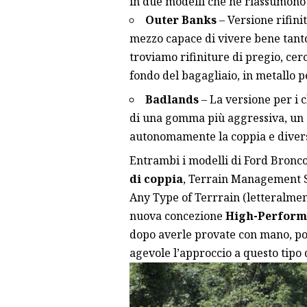
in due modelli che ne riassumono a
Outer Banks
– Versione rifinit
mezzo capace di vivere bene tanto 
troviamo rifiniture di pregio, cer
fondo del bagagliaio, in metallo pe
Badlands
– La versione per i c
di una gomma più aggressiva, un 
autonomamente la coppia e diversi
Entrambi i modelli di Ford Bronc
di coppia
, Terrain Management 
Any Type of Terrrain (letteralmen
nuova concezione
High-Performa
dopo averle provate con mano, po
agevole l’approccio a questo tipo 