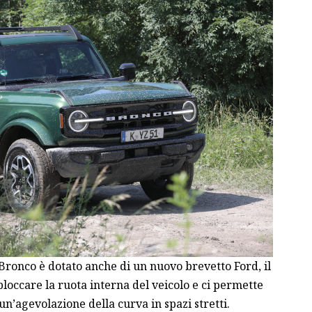
Bronco è dotato anche di un nuovo brevetto Ford, il
bloccare la ruota interna del veicolo e ci permette
un’agevolazione della curva in spazi stretti.