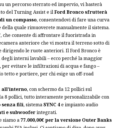
su un percorso sterrato ed impervio, vi basterà
to del Turning Assist e il
Ford Bronco sfrutterà
o di un compasso
, consentendovi di fare una curva
ne della quale rimuoverete manualmente il sistema.
 che consente di affrontare il fuoristrada in
ecamera anteriore che vi mostra il terreno sotto di
e dirigendo le ruote anteriori. Il Ford Bronco è
degli interni lavabili – ecco perché la maggior
 per evitare le infiltrazioni di acqua e fango –
 tetto e portiere, per chi esige un off-road
 all’interno
, con schermo da 12 pollici sul
a 8 pollici, tutto interamente personalizzabile con
senza fili
, sistema
SYNC 4
e impianto audio
nti e subwoofer
integrati.
e siamo a
77.000,00€ per la versione Outer Banks
trambi IVA inclusi. Ci sentiamo di dire, dopo aver