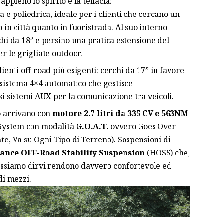
ppieno lo spirito e la tenacia:
a e poliedrica, ideale per i clienti che cercano un
in città quanto in fuoristrada. Al suo interno
chi da 18” e persino una pratica estensione del
r le grigliate outdoor.
lienti off-road più esigenti: cerchi da 17” in favore
sistema 4×4 automatico che gestisce
 sistemi AUX per la comunicazione tra veicoli.
o arrivano con
motore 2.7 litri da 335 CV e 563NM
System con modalità
G.O.A.T.
ovvero Goes Over
te, Va su Ogni Tipo di Terreno). Sospensioni di
nce OFF-Road Stability Suspension
(HOSS) che,
ssiamo dirvi rendono davvero confortevole ed
di mezzi.