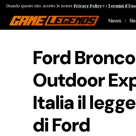
Usando questo sito, accetto le nostre
Privacy Policy
e i
Termini d'Uso
News
Re
Ford Bronco
Outdoor Exp
Italia il le
di Ford