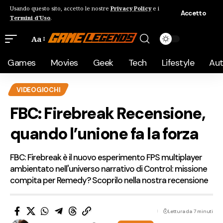
Usando questo sito, accetto le nostre
Privacy Policy
e i
Accetto
Termini d'Uso
.
Aa
Games
Movies
Geek
Tech
Lifestyle
Au
VIDEOGIOCHI
FBC: Firebreak Recensione,
quando l’unione fa la forza
FBC: Firebreak è il nuovo esperimento FPS multiplayer
ambientato nell'universo narrativo di Control: missione
compita per Remedy? Scoprilo nella nostra recensione
Lettura da 7 minuti