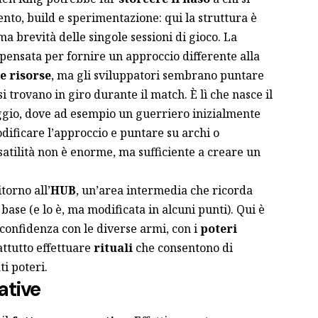
ento, build e sperimentazione: qui la struttura è
ma brevità delle singole sessioni di gioco. La
è pensata per fornire un approccio differente alla
e risorse
, ma gli sviluppatori sembrano puntare
si trovano in giro durante il match. È lì che nasce il
gio, dove ad esempio un guerriero inizialmente
dificare l’approccio e puntare su archi o
satilità non è enorme, ma sufficiente a creare un
itorno all’
HUB
, un’area intermedia che ricorda
base (e lo è, ma modificata in alcuni punti). Qui è
onfidenza con le diverse armi, con i
poteri
ttutto effettuare
rituali
che consentono di
i poteri.
ative