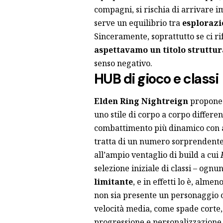
compagni, si rischia di arrivare i
serve un equilibrio tra
esplorazi
Sinceramente, soprattutto se ci r
aspettavamo un titolo struttur
senso negativo.
HUB di gioco e classi
Elden Ring Nightreign
propone q
uno stile di corpo a corpo differe
combattimento più dinamico con ar
tratta di un numero sorprendent
all’ampio ventaglio di build a cui
selezione iniziale di classi – ogn
limitante
, e in effetti lo è, alm
non sia presente un personaggio 
velocità media, come spade corte,
progressione e personalizzazione,