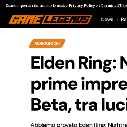
Usando questo sito, accetto le nostre
Privacy Policy
e i
Termini d'Uso
News
Re
VIDEOGIOCHI
Elden Ring: 
prime impre
Beta, tra lu
Abbiamo provato Eden Ring: Nightrei