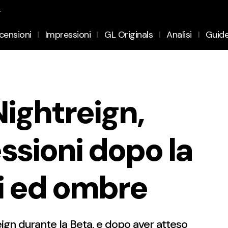
.
censioni
Impressioni
GL Originals
Analisi
Guid
Nightreign,
ssioni dopo la
ci ed ombre
gn durante la Beta, e dopo aver atteso