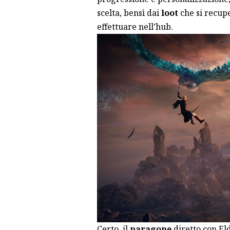
scelta, bensì dai
loot
che si recup
effettuare nell’hub.
Certo, il
paragone
diretto con El