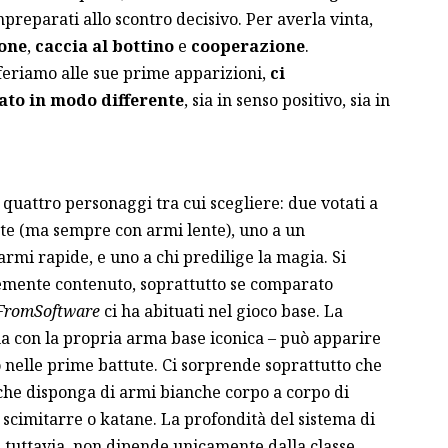
mpreparati allo scontro decisivo. Per averla vinta,
one
,
caccia al bottino
e
cooperazione
.
iferiamo alle sue prime apparizioni,
ci
ato in modo differente
, sia in senso positivo, sia in
uattro personaggi tra cui scegliere: due votati a
nte (ma sempre con armi lente), uno a un
mi rapide, e uno a chi predilige la magia. Si
emente contenuto, soprattutto se comparato
FromSoftware
ci ha abituati nel gioco base. La
una con la propria arma base iconica – può apparire
eno nelle prime battute. Ci sorprende soprattutto che
che disponga di armi bianche corpo a corpo di
 scimitarre o katane. La profondità del sistema di
 tuttavia, non dipende unicamente dalla classe