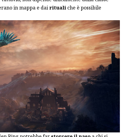
erano in mappa e dai
rituali
che è possibile
den Ring potrebbe far
storcere il naso
a chi si