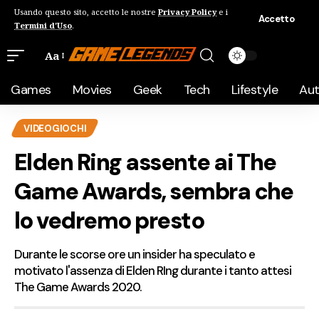
Usando questo sito, accetto le nostre
Privacy Policy
e i
Accetto
Termini d'Uso
.
Aa
Games
Movies
Geek
Tech
Lifestyle
Au
VIDEOGIOCHI
Elden Ring assente ai The
Game Awards, sembra che
lo vedremo presto
Durante le scorse ore un insider ha speculato e
motivato l'assenza di Elden RIng durante i tanto attesi
The Game Awards 2020.