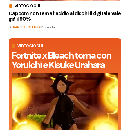
VIDEOGIOCHI
Capcom non teme l’addio ai dischi: il digitale vale
già il 90%
Di
FRANCESCO LEMURI
12 ore fa
VIDEOGIOCHI
Fortnite x Bleach torna con
Yoruichi e Kisuke Urahara