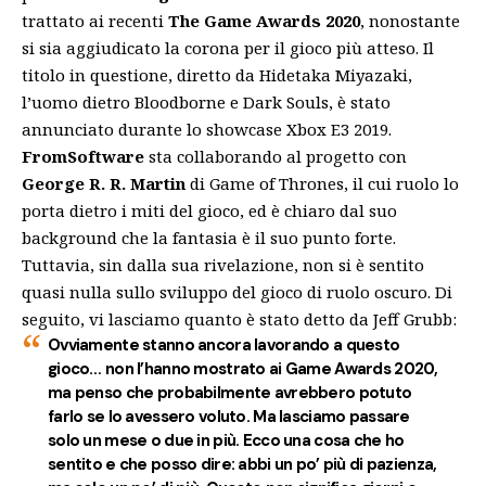
trattato ai recenti
The Game Awards 2020
, nonostante
si sia aggiudicato la corona per il gioco più atteso. Il
titolo in questione, diretto da Hidetaka Miyazaki,
l’uomo dietro Bloodborne e Dark Souls, è stato
annunciato durante lo showcase Xbox E3 2019.
FromSoftware
sta collaborando al progetto con
George R. R. Martin
di Game of Thrones, il cui ruolo lo
porta dietro i miti del gioco, ed è chiaro dal suo
background che la fantasia è il suo punto forte.
Tuttavia, sin dalla sua rivelazione, non si è sentito
quasi nulla sullo sviluppo del gioco di ruolo oscuro. Di
seguito, vi lasciamo quanto è stato detto da Jeff Grubb:
Ovviamente stanno ancora lavorando a questo
gioco… non l’hanno mostrato ai Game Awards 2020,
ma penso che probabilmente avrebbero potuto
farlo se lo avessero voluto. Ma lasciamo passare
solo un mese o due in più. Ecco una cosa che ho
sentito e che posso dire: abbi un po’ più di pazienza,