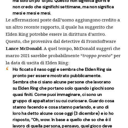
ma solo un po’ di più. Questo non significa giorni e
non credo che significhi settimane, ma non significa
mesi e mesi e mesi.
Le affermazioni poste dall’uomo aggiungono credito a
un altro recente rapporto, il quale ha suggerito che
Elden Ring potrebbe essere in dirittura d’arrivo.
Questo, che proveniva dal detective di FromSoftware
Lance
McDonald
. A quel tempo, McDonald suggerì che
marzo 2021 sarebbe probabilmente “
troppo presto
” per
la data di uscita di Elden Ring:
Ho ficcato il naso oggi e sembra che Elden Ring sia
pronto per essere mostrato pubblicamente.
Sembra che ci siano alcune persone che lavorano
su Elden Ring che portano solo quando i giochi sono
quasi finiti. Come puoi immaginare, ci sono un
gruppo di appaltatori su cui curiosare. Guardo cosa
stanno facendo e cosa stanno parlando, e uno di
loro ha detto alcune cose oggi (3 dicembre) e io ho
risposto, “Oh, wow. In base a quello che so che è il
lavoro di quella persona, pensavo, quel gioco deve