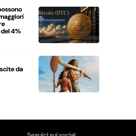
 possono
 maggiori
re
 del 4%
uscite da
Seguici sui social