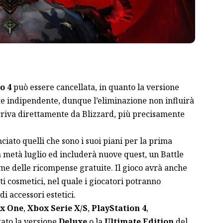
o 4
può essere cancellata, in quanto la versione
e indipendente, dunque l’eliminazione non influirà
arriva direttamente da Blizzard, più precisamente
iato quelli che sono i suoi piani per la prima
a metà luglio ed includerà nuove quest, un Battle
ome delle ricompense gratuite. Il gioco avrà anche
i cosmetici, nel quale i giocatori potranno
di accessori estetici.
x One
,
Xbox Serie X/S
,
PlayStation 4
,
tato la versione
Deluxe
o la
Ultimate Edition
del