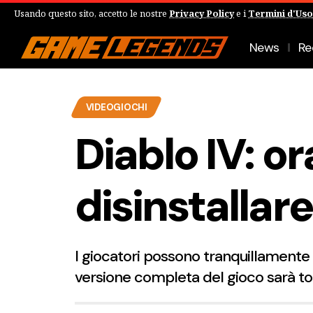
Usando questo sito, accetto le nostre
Privacy Policy
e i
Termini d'Uso
News
Re
VIDEOGIOCHI
Diablo IV: o
disinstallare
I giocatori possono tranquillamente e
versione completa del gioco sarà t