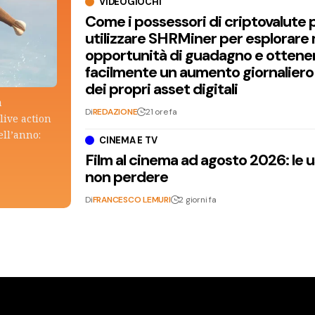
VIDEOGIOCHI
Come i possessori di criptovalute
utilizzare SHRMiner per esplorare
opportunità di guadagno e ottene
facilmente un aumento giornaliero
dei propri asset digitali
a
Di
REDAZIONE
21 ore fa
live action
ell’anno:
CINEMA E TV
Film al cinema ad agosto 2026: le 
non perdere
Di
FRANCESCO LEMURI
2 giorni fa