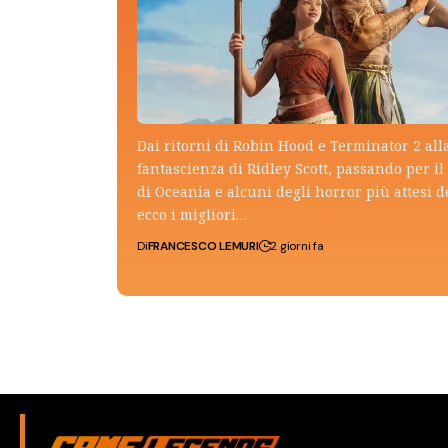
Dai ritorni di Robin Hood e Terminator 2 all
fantascienza di Ridley Scott, passando per il 
di Oceania e alcuni degli horror più attesi d
ecco i migliori…
Di
FRANCESCO LEMURI
2 giorni fa