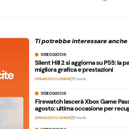
Ti potrebbe interessare anche
VIDEOGIOCHI
Silent Hill 2 si aggiorna su PS5: la p
migliora grafica e prestazioni
ite
Di
FRANCESCO LEMURI
17 ore fa
VIDEOGIOCHI
Firewatch lascerà Xbox Game Pass 
agosto: ultima occasione per recu
Di
FRANCESCO LEMURI
17 ore fa