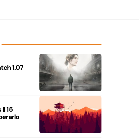
atch 1.07
il 15
perarlo