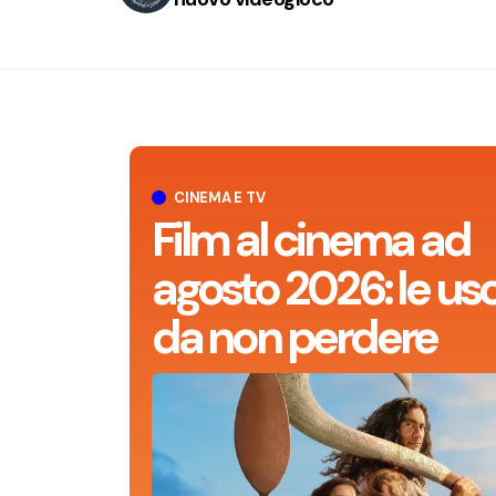
CINEMA E TV
Film al cinema ad
agosto 2026: le usc
da non perdere