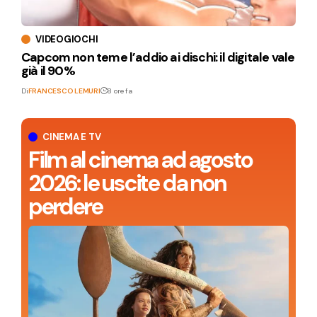
VIDEOGIOCHI
Capcom non teme l’addio ai dischi: il digitale vale
già il 90%
Di
FRANCESCO LEMURI
8 ore fa
CINEMA E TV
Film al cinema ad agosto
2026: le uscite da non
perdere