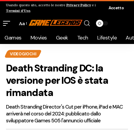
Usando questo sito, accetto le nostre
Privacy Policy
e i
Accetto
Termini d'Uso
.
Aa
Games
Movies
Geek
Tech
Lifestyle
Au
VIDEOGIOCHI
Death Stranding DC: la
versione per IOS è stata
rimandata
Death Stranding Director's Cut per iPhone, iPad e MAC
arriverà nel corso del 2024: pubblicato dallo
sviluppatore Games 505 l'annuncio ufficiale