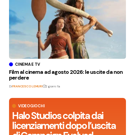
CINEMA E TV
Film al cinema ad agosto 2026: le uscite da non
perdere
Di
FRANCESCO LEMURI
2 giorni fa
VIDEOGIOCHI
Halo Studios colpita dai
licenziamenti dopo l’uscita