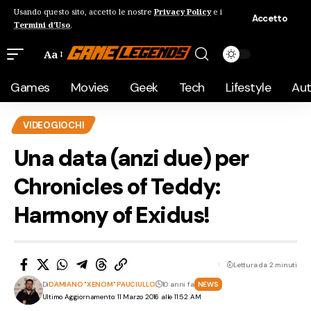
Usando questo sito, accetto le nostre
Privacy Policy
e i
Accetto
Termini d'Uso
.
Aa
Games
Movies
Geek
Tech
Lifestyle
Au
VIDEOGIOCHI
Una data (anzi due) per
Chronicles of Teddy:
Harmony of Exidus!
Lettura da 2 minuti
Di
DAMIANO "XENOM" PAUCIULLO
10 anni fa
NEWS
Ultimo Aggiornamento: 11 Marzo 2016 alle 11:52 AM