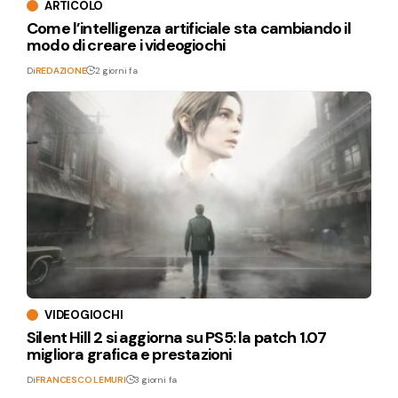
ARTICOLO
Come l’intelligenza artificiale sta cambiando il
modo di creare i videogiochi
Di
REDAZIONE
2 giorni fa
VIDEOGIOCHI
Silent Hill 2 si aggiorna su PS5: la patch 1.07
migliora grafica e prestazioni
Di
FRANCESCO LEMURI
3 giorni fa