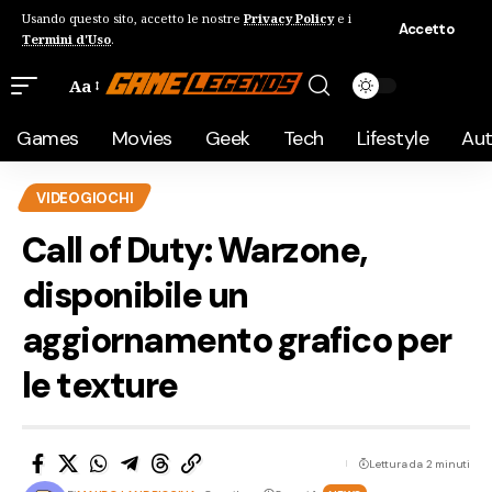
Usando questo sito, accetto le nostre
Privacy Policy
e i
Accetto
Termini d'Uso
.
Aa
Games
Movies
Geek
Tech
Lifestyle
Au
VIDEOGIOCHI
Call of Duty: Warzone,
disponibile un
aggiornamento grafico per
le texture
Lettura da 2 minuti