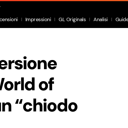
.
censioni
Impressioni
GL Originals
Analisi
Guid
versione
orld of
un “chiodo