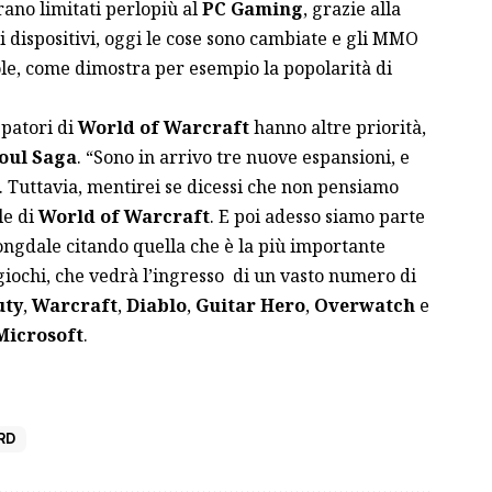
ano limitati perlopiù al
PC Gaming
, grazie alla
i dispositivi, oggi le cose sono cambiate e gli MMO
le, come dimostra per esempio la popolarità di
patori di
World of Warcraft
hanno altre priorità,
oul Saga
. “Sono in arrivo tre nuove espansioni, e
. Tuttavia, mentirei se dicessi che non pensiamo
le di
World of Warcraft
. E poi adesso siamo parte
Longdale citando quella che è la più importante
iochi, che vedrà l’ingresso di un vasto numero di
uty
,
Warcraft
,
Diablo
,
Guitar Hero
,
Overwatch
e
Microsoft
.
RD