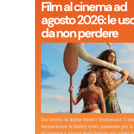
Film al cinema ad
agosto 2026: le usc
da non perdere
Dai ritorni di Robin Hood e Terminator 2 all
fantascienza di Ridley Scott, passando per il 
di Oceania e alcuni degli horror più attesi d