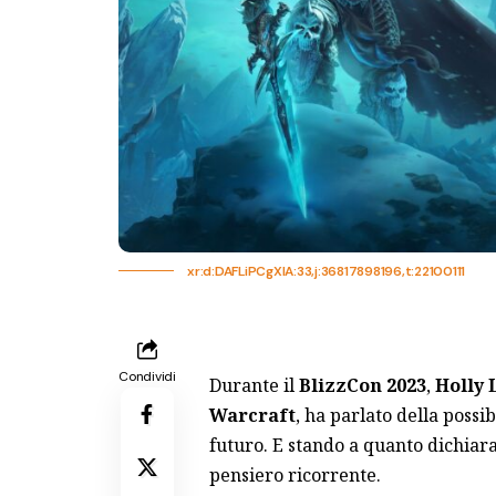
xr:d:DAFLiPCgXlA:33,j:36817898196,t:22100111
Condividi
Durante il
BlizzCon 2023
,
Holly 
Warcraft
, ha parlato della possi
futuro. E stando a quanto dichiar
pensiero ricorrente.