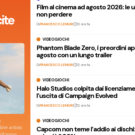
Film al cinema ad agosto 2026: le 
non perdere
ite
Di
FRANCESCO LEMURI
13 ore fa
VIDEOGIOCHI
Phantom Blade Zero, i preordini apr
agosto con un lungo trailer
Di
FRANCESCO LEMURI
12 ore fa
VIDEOGIOCHI
Halo Studios colpita dai licenziam
l’uscita di Campaign Evolved
Di
FRANCESCO LEMURI
12 ore fa
a
VIDEOGIOCHI
live action
Capcom non teme l’addio ai dischi: i
ell’anno: