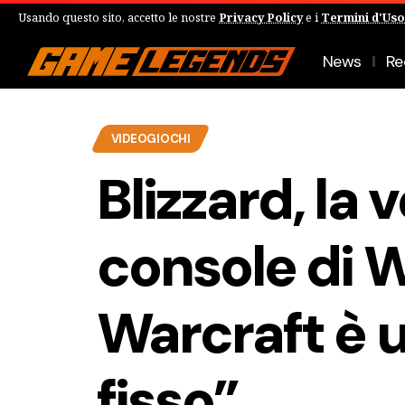
Usando questo sito, accetto le nostre
Privacy Policy
e i
Termini d'Uso
News
Re
VIDEOGIOCHI
Blizzard, la 
console di W
Warcraft è 
fisso”