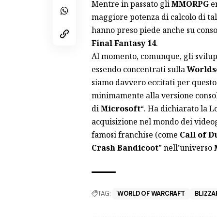
Mentre in passato gli
MMORPG
er
maggiore potenza di calcolo di tal
hanno preso piede anche su conso
Final Fantasy 14
.
Al momento, comunque, gli svilup
essendo concentrati sulla
Worlds
siamo davvero eccitati per questo
minimamente alla versione conso
di
Microsoft
“. Ha dichiarato la 
acquisizione nel mondo dei videog
famosi franchise (come
Call of D
Crash Bandicoot
” nell’universo
TAG:
WORLD OF WARCRAFT
BLIZZA