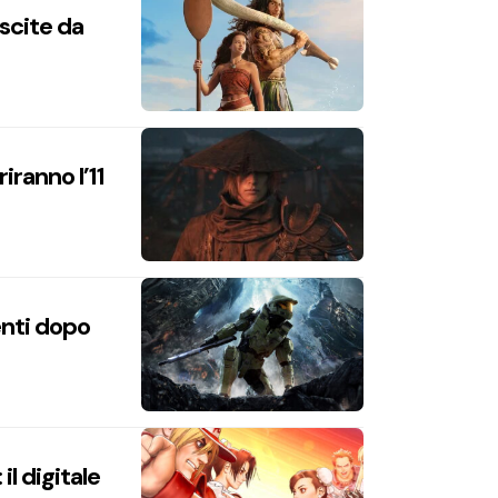
uscite da
iranno l’11
enti dopo
l digitale