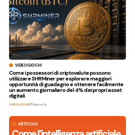
VIDEOGIOCHI
Come i possessori di criptovalute possono
utilizzare SHRMiner per esplorare maggiori
opportunità di guadagno e ottenere facilmente
un aumento giornaliero del 4% dei propri asset
digitali
Di
REDAZIONE
1 giorno fa
ARTICOLO
Come l’intelligenza artificiale