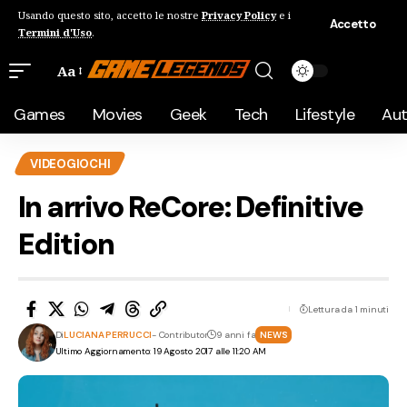
Usando questo sito, accetto le nostre
Privacy Policy
e i
Accetto
Termini d'Uso
.
Aa
Games
Movies
Geek
Tech
Lifestyle
Au
VIDEOGIOCHI
In arrivo ReCore: Definitive
Edition
Lettura da 1 minuti
Di
LUCIANA PERRUCCI
- Contributor
9 anni fa
NEWS
Ultimo Aggiornamento: 19 Agosto 2017 alle 11:20 AM