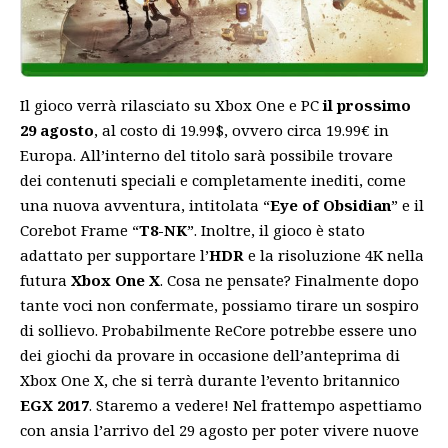
Il gioco verrà rilasciato su Xbox One e PC
il prossimo
29 agosto
, al costo di 19.99$, ovvero circa 19.99€ in
Europa. All’interno del titolo sarà possibile trovare
dei contenuti speciali e completamente inediti, come
una nuova avventura, intitolata “
Eye of Obsidian
” e il
Corebot Frame “
T8-NK
”. Inoltre, il gioco è stato
adattato per supportare l’
HDR
e la risoluzione 4K nella
futura
Xbox One X
. Cosa ne pensate? Finalmente dopo
tante voci non confermate, possiamo tirare un sospiro
di sollievo. Probabilmente ReCore potrebbe essere uno
dei giochi da provare in occasione dell’anteprima di
Xbox One X, che si terrà durante l’evento britannico
EGX 2017
. Staremo a vedere! Nel frattempo aspettiamo
con ansia l’arrivo del 29 agosto per poter vivere nuove