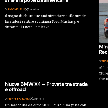
stile e la potenza americana
Di
SIMONE LELLI
2 anni fa
Il sogno di chiunque ami sfrecciare sulle strade
facendosi sentire si chiama Ford Mustang, e
durante il Lucca Comics &…
Min
Rec
Di
TIZI
Abbia
Clubm
che t
Nuova BMW X4 – Provata tra strada
e offroad
Di
PEPPE BARILARO
2 anni fa
Un macchina da oltre 50.000 euro, una pista con