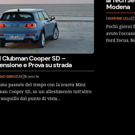
la Tech Se
Modena
Di
SIMONE LELLI
Pochi giorni 
avuto l'occas
Ford Focus. N
i Clubman Cooper SD –
ensione e Prova su strada
ANO SBROZZI
8 anni fa
mo passato del tempo con la nuova Mini
an Cooper SD, in un allestimento tutt'altro
ranquillo dal punto di vista…