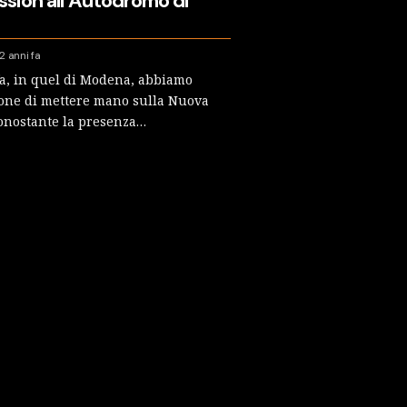
ssion all’Autodromo di
2 anni fa
fa, in quel di Modena, abbiamo
ione di mettere mano sulla Nuova
onostante la presenza…