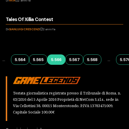
Di
YATA
2 anni fa
Tales Of Xillia Contest
Di
GIANLUIGI CRESCENZI
2 anni fa
…
5.564
5.565
5.566
5.567
5.568
…
5.57
Testata giornalistica registrata presso il Tribunale di Roma, n.
63/2016 del 5 Aprile 2016 Proprietà di NetCom S.r.l.s., sede in
Via Cellottini 38, 00015 Monterotondo, P.IVA 13783471009,
Capitale Sociale 100,00€