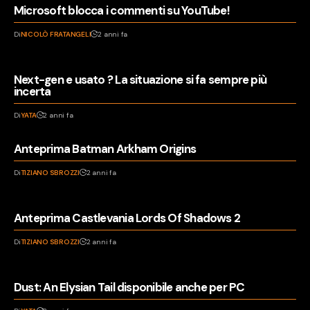
Microsoft blocca i commenti su YouTube!
Di
NICOLÒ FRATANGELI
2 anni fa
Next-gen e usato ? La situazione si fa sempre più
incerta
Di
YATA
2 anni fa
Anteprima Batman Arkham Origins
Di
TIZIANO SBROZZI
2 anni fa
Anteprima Castlevania Lords Of Shadows 2
Di
TIZIANO SBROZZI
2 anni fa
Dust: An Elysian Tail disponibile anche per PC