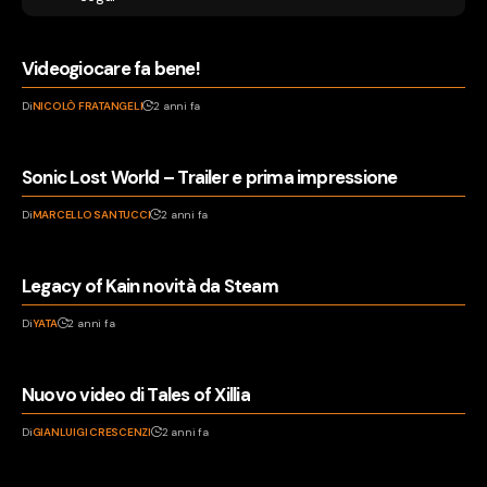
Videogiocare fa bene!
Di
NICOLÒ FRATANGELI
2 anni fa
Sonic Lost World – Trailer e prima impressione
Di
MARCELLO SANTUCCI
2 anni fa
Legacy of Kain novità da Steam
Di
YATA
2 anni fa
Nuovo video di Tales of Xillia
Di
GIANLUIGI CRESCENZI
2 anni fa