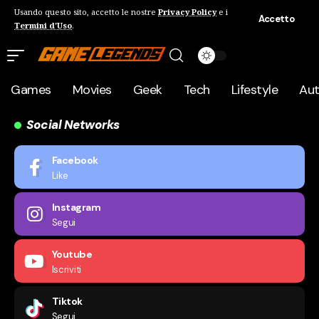
Usando questo sito, accetto le nostre
Privacy Policy
e i
Accetto
Termini d'Uso
.
Games
Movies
Geek
Tech
Lifestyle
Au
Social Networks
Facebook
Like
Instagram
Segui
Youtube
Iscriviti
Tiktok
Segui