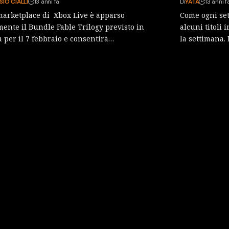
SIO CIALLI
13 anni fa
Di
YATA
13 anni f
arketplace di Xbox Live è apparso
Come ogni set
mente il Bundle Fable Trilogy previsto in
alcuni titoli 
a per il 7 febbraio e consentirà…
la settimana.