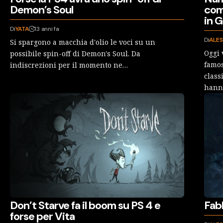
Demon’s Soul
com
in 
Di
YATA
13 anni fa
Di
ALES
Si spargono a macchia d'olio le voci su un
Oggi 
possibile spin-off di Demon's Soul. Da
famos
indiscrezioni per il momento ne…
class
hann
Don’t Starve fa il boom su PS 4 e
Fabl
forse per Vita