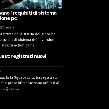
vano i requisiti di sistema
sione pc
13 anni fa
l prima della uscita del gioco ha
equisiti di sistema della versione
lo stealth action game…
st: registrati nuovi
a
ima fa la Square Enix ha registrato
che probabilmente sono affiliati al
gon Quest.…