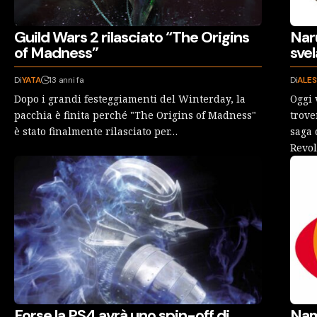
Guild Wars 2 rilasciato “The Origins
Nar
of Madness”
svel
Di
YATA
13 anni fa
Di
ALES
Dopo i grandi festeggiamenti del Winterday, la
Oggi 
pacchia è finita perché "The Origins of Madness"
trove
è stato finalmente rilasciato per…
saga 
Revol
Forse la PS4 avrà uno spin-off di
Nam