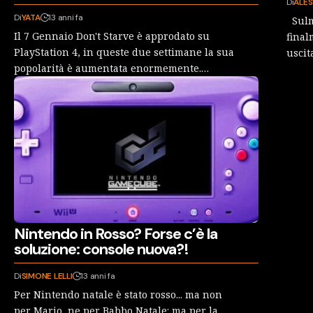
Di
ALES
Di
YATA
13 anni fa
Sulm
Il 7 Gennaio Don't Starve è approdato su
final
PlayStation 4, in queste due settimane la sua
uscit
popolarità è aumentata enormemente.…
Nintendo in Rosso? Forse c’è la
soluzione: console nuova?!
Di
SIMONE LELLI
13 anni fa
Per Nintendo natale è stato rosso... ma non
per Mario, ne per Babbo Natale: ma per la