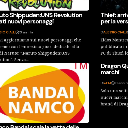
uto Shippuden:UNS Revolution
Thief: arri
ati nuovi personaggi
per la ver
SIO CIALLI
13 anni fa
Di
ALESSIO CIALLI
vi aggiorniamo sui nuovi personaggi che
Eidos Montrea
remo con l'ennesimo gioco dedicato alla
pubblicato i r
di Naruto: ".Naruto Shippuden:UNS
PC di Thief, 
ution". Senza…
Dragon Que
marchi
Di
YATA
13 anni f
Solo una sett
nuovi marchi 
brand di Dra
co Bandai scala la vetta delle