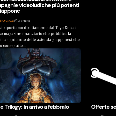
pagnie videoludiche più potenti
Giappone
SIO CIALLI
13 anni fa
vi riportiamo direttamente dal Toyo Keizai
o magazine finanziario che pubblica la
ifica ogni anno delle azienda giapponesi che
o conseguito…
e Trilogy: In arrivo a febbraio
Offerte s