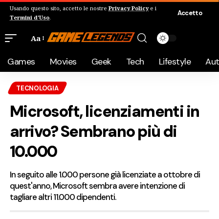
Usando questo sito, accetto le nostre
Privacy Policy
e i
Accetto
Termini d'Uso
.
Aa
Games
Movies
Geek
Tech
Lifestyle
Au
TECNOLOGIA
Microsoft, licenziamenti in
arrivo? Sembrano più di
10.000
In seguito alle 1.000 persone già licenziate a ottobre di
quest'anno, Microsoft sembra avere intenzione di
tagliare altri 11.000 dipendenti.