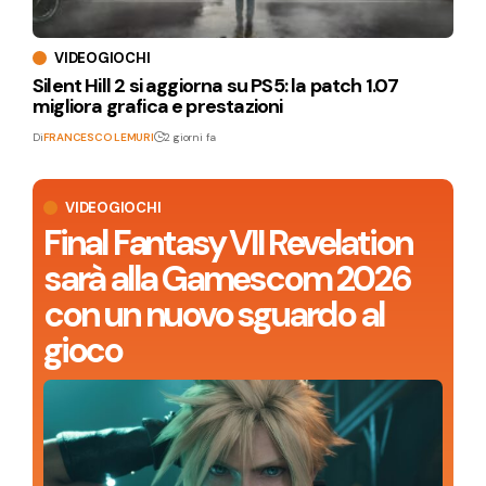
VIDEOGIOCHI
Silent Hill 2 si aggiorna su PS5: la patch 1.07
migliora grafica e prestazioni
Di
FRANCESCO LEMURI
2 giorni fa
VIDEOGIOCHI
Final Fantasy VII Revelation
sarà alla Gamescom 2026
con un nuovo sguardo al
gioco