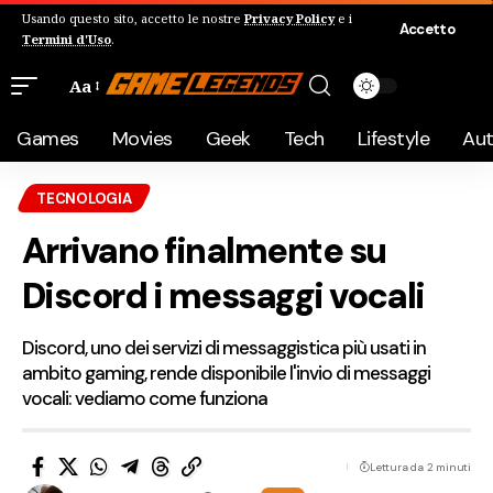
Usando questo sito, accetto le nostre
Privacy Policy
e i
Accetto
Termini d'Uso
.
Aa
Games
Movies
Geek
Tech
Lifestyle
Au
TECNOLOGIA
Arrivano finalmente su
Discord i messaggi vocali
Discord, uno dei servizi di messaggistica più usati in
ambito gaming, rende disponibile l'invio di messaggi
vocali: vediamo come funziona
Lettura da 2 minuti