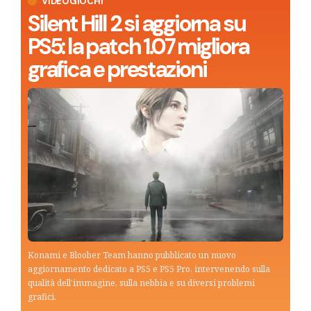
VIDEOGIOCHI
Silent Hill 2 si aggiorna su
PS5: la patch 1.07 migliora
grafica e prestazioni
Konami e Bloober Team hanno pubblicato un nuovo
aggiornamento dedicato a PS5 e PS5 Pro, intervenendo sulla
qualità dell’immagine, sulla nebbia e su diversi problemi
grafici.