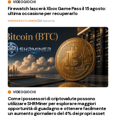
VIDEOGIOCHI
Firewatch lascerà Xbox Game Pass il 15 agosto:
ultima occasione per recuperarlo
Di
FRANCESCO LEMURI
26 minuti fa
VIDEOGIOCHI
Come i possessori di criptovalute possono
utilizzare SHRMiner per esplorare maggiori
opportunità di guadagno e ottenere facilmente
un aumento giornaliero del 4% dei propri asset