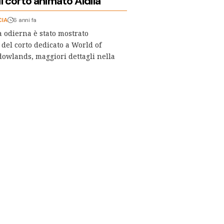
l corto animato Aldilà
CIA
6 anni fa
a odierna è stato mostrato
del corto dedicato a World of
owlands, maggiori dettagli nella