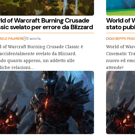
ld of Warcraft Burning Crusade
World of 
sic svelato per errore da Blizzard
stato pubb
AELE PALMIERI
5 anni fa
Di
GIUSEPPE FRA
 of Warcraft Burning Crusade Classic è
World of Warc
 accidentalmente svelato da Blizzard.
Cinematic Tra
do quanto appreso, un addetto alle
nuovo ed emo
iche relazioni…
attende!