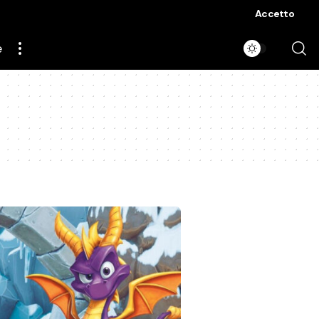
Accetto
e