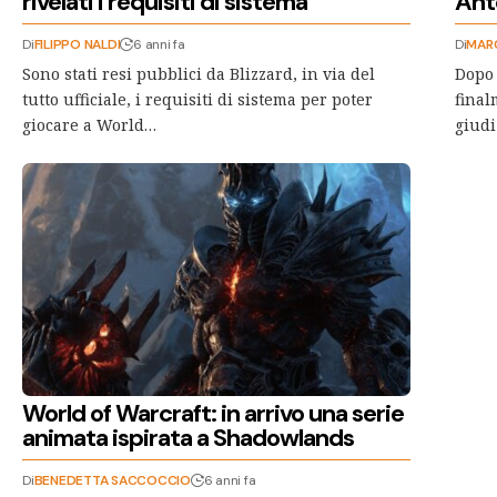
rivelati i requisiti di sistema
Ant
Di
FILIPPO NALDI
6 anni fa
Di
MAR
Sono stati resi pubblici da Blizzard, in via del
Dopo 
tutto ufficiale, i requisiti di sistema per poter
final
giocare a World…
giudi
World of Warcraft: in arrivo una serie
animata ispirata a Shadowlands
Di
BENEDETTA SACCOCCIO
6 anni fa