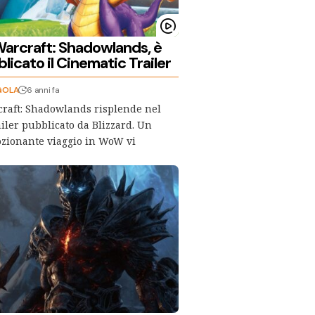
Warcraft: Shadowlands, è
licato il Cinematic Trailer
GOLA
6 anni fa
raft: Shadowlands risplende nel
iler pubblicato da Blizzard. Un
zionante viaggio in WoW vi