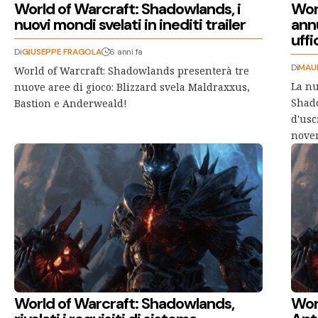
World of Warcraft: Shadowlands, i
Wor
nuovi mondi svelati in inediti trailer
ann
uffi
Di
GIUSEPPE FRAGOLA
6 anni fa
Di
MAU
World of Warcraft: Shadowlands presenterà tre
La nu
nuove aree di gioco: Blizzard svela Maldraxxus,
Shad
Bastion e Anderweald!
d'usc
nove
World of Warcraft: Shadowlands,
Wor