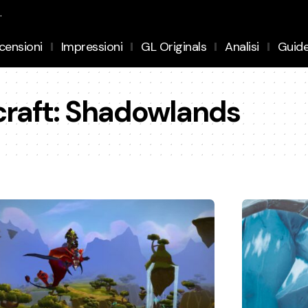
.
censioni
Impressioni
GL Originals
Analisi
Guid
craft: Shadowlands