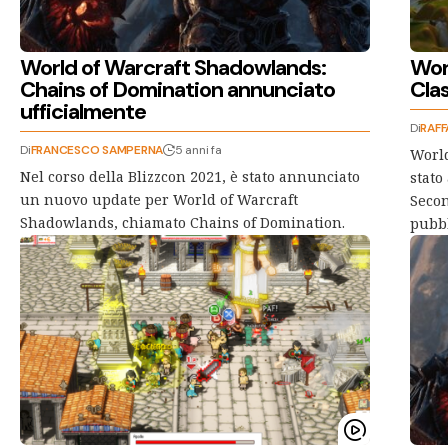
World of Warcraft Shadowlands:
Wor
Chains of Domination annunciato
Clas
ufficialmente
Di
RAFF
Di
FRANCESCO SAMPERNA
5 anni fa
World
Nel corso della Blizzcon 2021, è stato annunciato
stato
un nuovo update per World of Warcraft
Secon
Shadowlands, chiamato Chains of Domination.
pubbl