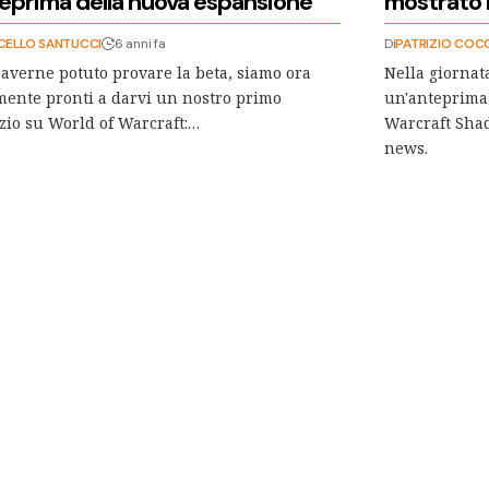
eprima della nuova espansione
mostrato i
CELLO SANTUCCI
6 anni fa
Di
PATRIZIO COC
averne potuto provare la beta, siamo ora
Nella giornat
mente pronti a darvi un nostro primo
un'anteprima 
zio su World of Warcraft:…
Warcraft Shad
news.