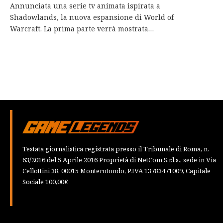
Annunciata una serie tv animata ispirata a
Shadowlands, la nuova espansione di World of
Warcraft. La prima parte verrà mostrata…
Testata giornalistica registrata presso il Tribunale di Roma, n.
63/2016 del 5 Aprile 2016 Proprietà di NetCom S.r.l.s., sede in Via
Cellottini 38, 00015 Monterotondo, P.IVA 13783471009, Capitale
Sociale 100,00€