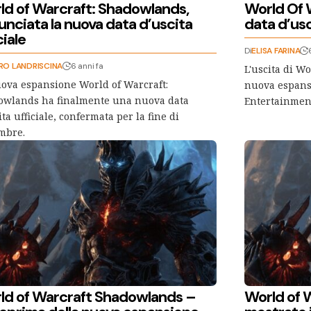
ld of Warcraft: Shadowlands,
World Of 
unciata la nuova data d’uscita
data d’usc
ciale
Di
ELISA FARINA
RO LANDRISCINA
6 anni fa
L'uscita di W
ova espansione World of Warcraft:
nuova espansi
owlands ha finalmente una nuova data
Entertainment
ita ufficiale, confermata per la fine di
mbre.
ld of Warcraft Shadowlands –
World of 