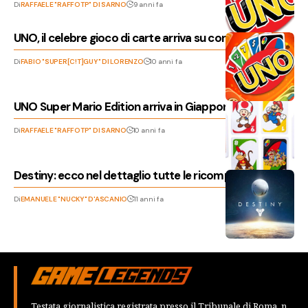
Di
RAFFAELE "RAFFOTP" DI SARNO
9 anni fa
UNO, il celebre gioco di carte arriva su console e PC
Di
FABIO "SUPER[C!T]GUY" DI LORENZO
10 anni fa
UNO Super Mario Edition arriva in Giappone!
Di
RAFFAELE "RAFFOTP" DI SARNO
10 anni fa
Destiny: ecco nel dettaglio tutte le ricompense VIP
Di
EMANUELE "NUCKY" D'ASCANIO
11 anni fa
Testata giornalistica registrata presso il Tribunale di Roma, n.