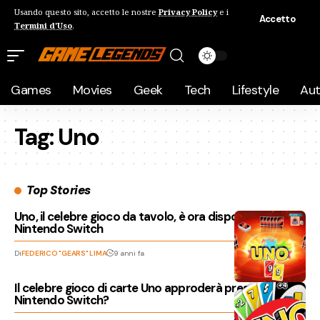
Usando questo sito, accetto le nostre
Privacy Policy
e i
Accetto
Termini d'Uso
.
Games
Movies
Geek
Tech
Lifestyle
Au
Tag:
Uno
Top Stories
Uno, il celebre gioco da tavolo, è ora disponibile su
Nintendo Switch
Di
FEDERICO "GEARS" LIMA
9 anni fa
Il celebre gioco di carte Uno approderà presto su
Nintendo Switch?