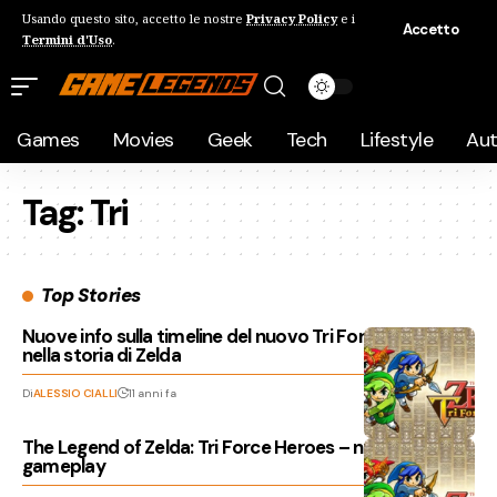
Usando questo sito, accetto le nostre
Privacy Policy
e i
Accetto
Termini d'Uso
.
Games
Movies
Geek
Tech
Lifestyle
Au
Tag:
Tri
Top Stories
Nuove info sulla timeline del nuovo Tri Force Heroes
nella storia di Zelda
Di
ALESSIO CIALLI
11 anni fa
The Legend of Zelda: Tri Force Heroes – nuovo video
gameplay