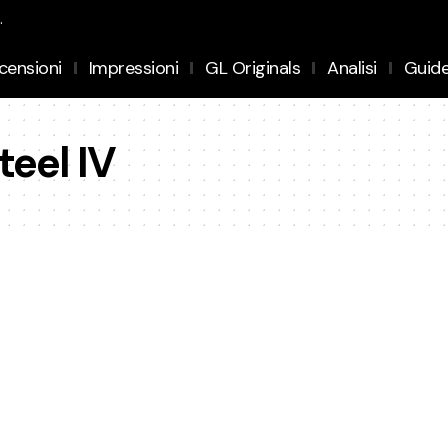
.
censioni
Impressioni
GL Originals
Analisi
Guid
steel IV