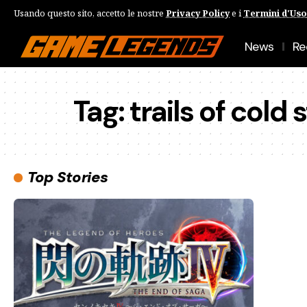
Usando questo sito, accetto le nostre
Privacy Policy
e i
Termini d'Uso
News
Re
Tag:
trails of cold 
Top Stories