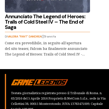
Annunciato The Legend of Heroes:
Trails of Cold Steel IV – The End of
Saga
Di
VALERIA "FANT" DANDREA
9 anni fa
Come era prevedibile, in seguito all'apertura
del sito teaser, Falcom ha finalmente annunciato
The Legend of Heroes: Trails of Cold Steel IV -…
Testata giornalistica registrata presso il Tribunale di Roma, n.
63/2016 del 5 Aprile 2016 Proprietà di NetCom S.r.l.s., sede in Via
Cellottini 38, 00015 Monterotondo, P.IVA 13783471009, Capitale