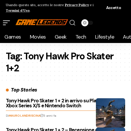
Usando questo sito, accetto le nostre
Privacy Policy
e i
Accetto
Termini d'Uso
.
Games
Movies
Geek
Tech
Lifestyle
Au
Tag:
Tony Hawk Pro Skater
1+2
Top Stories
Tony Hawk Pro Skater 1 + 2 in arrivo su PlayStation 5,
Xbox Series X/S e Nintendo Switch
Di
MAURO LANDRISCINA
5 anni fa
Tony Hawk Pro Skater 1 + 2 – Recensione del remake, si