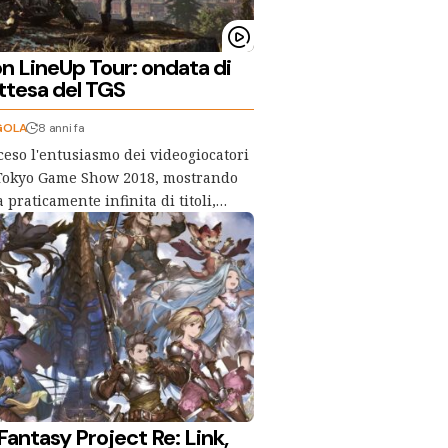
on LineUp Tour: ondata di
 attesa del TGS
GOLA
8 anni fa
ceso l'entusiasmo dei videogiocatori
l Tokyo Game Show 2018, mostrando
 praticamente infinita di titoli,…
antasy Project Re: Link,