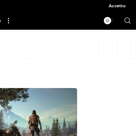
Accetto
e