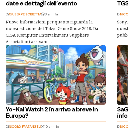
date e dettagli dell’evento
TGS
Di
GIUSEPPE SCIBETTA
8 anni fa
Di
NICO
Nuove informazioni per quanto riguarda la
Sony,
nuova edizione del Tokyo Game Show 2018. Da
quest
CESA (Computer Entertainment Suppliers
pubbl
Association) arrivano…
Yo-Kai Watch 2 in arrivo a breve in
SaG
Europa?
inf
Di
NICOLÒ FRATANGELI
10 anni fa
Di
NICO