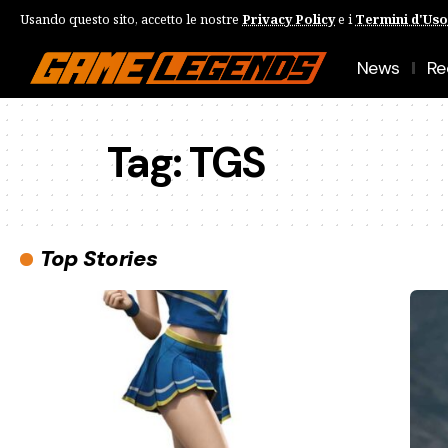
Usando questo sito, accetto le nostre
Privacy Policy
e i
Termini d'Uso
News
Re
Tag:
TGS
Top Stories