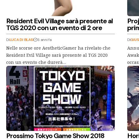
Resident Evil Village sarà presente al
Pro
TGS 2020 con un evento di 2 ore
prim
Di
LUCA DI BLASI
6 anni fa
Di
GIU
Nelle scorse ore AestheticGamer ha rivelato che
Annun
Resident Evil Village sarà presente al TGS 2020
Awake
con un evento che durerà…
occas
Prossimo Tokyo Game Show 2018
Hori