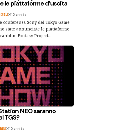
e le piattaforme d’uscita
NGELI
10 anni fa
re conferenza Sony del Tokyo Game
o state annunciate le piattaforme
Granblue Fantasy Project…
Station NEO saranno
al TGS?
RINI
10 anni fa