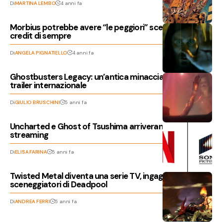
Di
MARTINA LEMBO
4 anni fa
Morbius potrebbe avere “le peggiori” scene post-
credit di sempre
Di
ANGELA PIGNATIELLO
4 anni fa
Ghostbusters Legacy: un’antica minaccia torna nel
trailer internazionale
Di
GIULIO BRUSCHINI
5 anni fa
Uncharted e Ghost of Tsushima arriveranno in
streaming
Di
ELISA FARINA
5 anni fa
Twisted Metal diventa una serie TV, ingaggiati gli
sceneggiatori di Deadpool
Di
ANDREA FERRI
5 anni fa