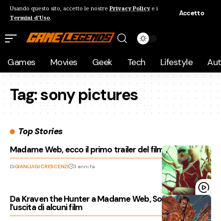
Usando questo sito, accetto le nostre
Privacy Policy
e i
Accetto
Termini d'Uso
.
Games
Movies
Geek
Tech
Lifestyle
Au
Tag:
sony pictures
Top Stories
Madame Web, ecco il primo trailer del film
Di
GIANLUIGI CRESCENZI
3 anni fa
Da Kraven the Hunter a Madame Web, Sony posticipa
l’uscita di alcuni film