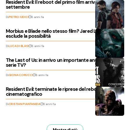
Resident Evil: Il reboot del primo film arriverà a
settembre
Di
PIETRO IUDICI
6 anni fa
Morbius e Blade nello stesso film? Jared Leto non
esclude la possibilità
Di
LUCA DI BLASI
6 anni fa
The Last of Us: in arrivo un importante annuncio per la
serie TV?
Di
GIONA CORUCCI
6 anni fa
Resident Evil: terminate le riprese del reboot
cinematografico
Di
CRISTIAN PIANTANIDA
6 anni fa
Mostra di più