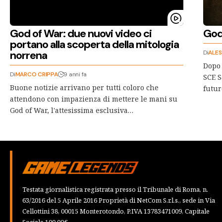
God of War: due nuovi video ci
God
portano alla scoperta della mitologia
norrena
Di
ALES
Dopo 
Di
MARCO CRIPPA
9 anni fa
SCE S
Buone notizie arrivano per tutti coloro che
futur
attendono con impazienza di mettere le mani su
God of War, l'attesissima esclusiva…
Testata giornalistica registrata presso il Tribunale di Roma, n.
63/2016 del 5 Aprile 2016 Proprietà di NetCom S.r.l.s., sede in Via
Cellottini 38, 00015 Monterotondo, P.IVA 13783471009, Capitale