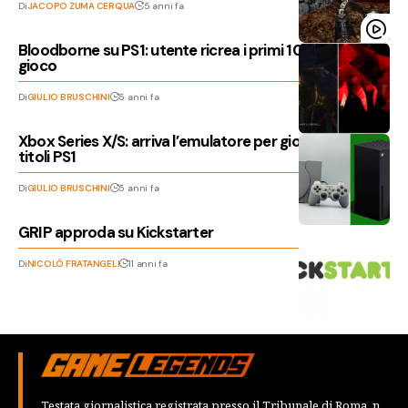
Di
JACOPO ZUMA CERQUA
5 anni fa
Bloodborne su PS1: utente ricrea i primi 10 minuti di
gioco
Di
GIULIO BRUSCHINI
5 anni fa
Xbox Series X/S: arriva l’emulatore per giocare in 4K ai
titoli PS1
Di
GIULIO BRUSCHINI
5 anni fa
GRIP approda su Kickstarter
Di
NICOLÒ FRATANGELI
11 anni fa
Testata giornalistica registrata presso il Tribunale di Roma, n.