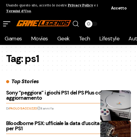
Usando questo sito, accetto le nostre
Privacy Policy
e i
Accetto
Termini d'Uso
.
Games
Movies
Geek
Tech
Lifestyle
Au
Tag:
ps1
Top Stories
Sony “peggiora” i giochi PS1 del PS Plus con un
aggiornamento
Di
PAOLO SACCUZZO
4 anni fa
Bloodborne PSX: ufficiale la data d’uscita del demake
per PS1