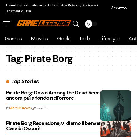
Usando questo sito, accetto le nostre
Privacy Policy
e i
Accetto
Termini d'Uso
.
Games
Movies
Geek
Tech
Lifestyle
Au
Tag:
Pirate Borg
Top Stories
Pirate Borg: Down Among the Dead Recensione,
ancora più a fondo nell’orrore
Di
NICOLÒ ROVAI
7 mesi fa
Pirate Borg Recensione, vi diamo il benvenuto nei
Caraibi Oscuri!