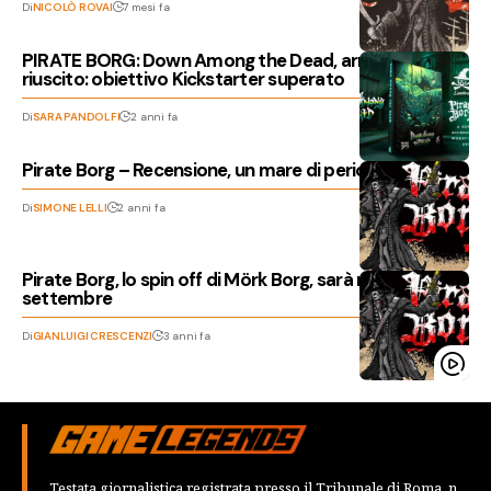
Di
NICOLÒ ROVAI
7 mesi fa
PIRATE BORG: Down Among the Dead, arrembaggio
riuscito: obiettivo Kickstarter superato
Di
SARA PANDOLFI
2 anni fa
Pirate Borg – Recensione, un mare di pericoli
Di
SIMONE LELLI
2 anni fa
Pirate Borg, lo spin off di Mörk Borg, sarà rilasciato a
settembre
Di
GIANLUIGI CRESCENZI
3 anni fa
Testata giornalistica registrata presso il Tribunale di Roma, n.