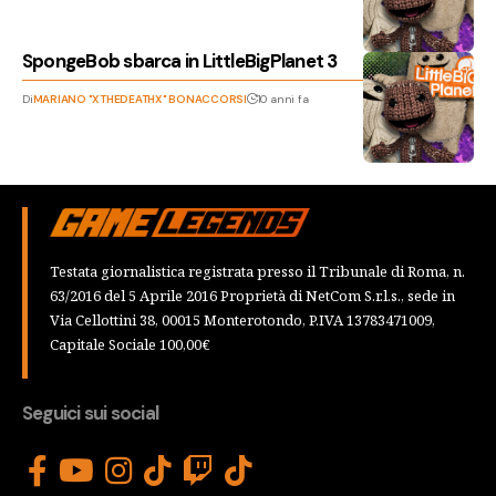
SpongeBob sbarca in LittleBigPlanet 3
Di
MARIANO "XTHEDEATHX" BONACCORSI
10 anni fa
Testata giornalistica registrata presso il Tribunale di Roma, n.
63/2016 del 5 Aprile 2016 Proprietà di NetCom S.r.l.s., sede in
Via Cellottini 38, 00015 Monterotondo, P.IVA 13783471009,
Capitale Sociale 100,00€
Seguici sui social