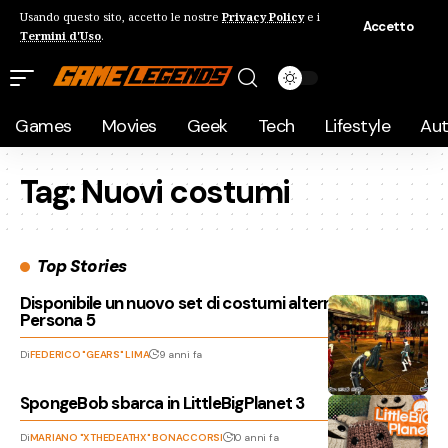
Usando questo sito, accetto le nostre
Privacy Policy
e i
Accetto
Termini d'Uso
.
Games
Movies
Geek
Tech
Lifestyle
Au
Tag:
Nuovi costumi
Top Stories
Disponibile un nuovo set di costumi alternativi per
Persona 5
Di
FEDERICO "GEARS" LIMA
9 anni fa
SpongeBob sbarca in LittleBigPlanet 3
Di
MARIANO "XTHEDEATHX" BONACCORSI
10 anni fa