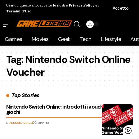
Usando questo sito, accetto le nostre
Privacy Policy
e i
Accetto
Termini d'Uso
.
Games
Movies
Geek
Tech
Lifestyle
Au
Tag:
Nintendo Switch Online
Voucher
Top Stories
Nintendo Switch Online: introdotti i vouchers per i
giochi
Di
ALESSIO CIALLI
7 anni fa