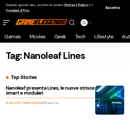
Usando questo sito, accetto le nostre
Privacy Policy
e i
Accetto
Termini d'Uso
.
Games
Movies
Geek
Tech
Lifestyle
Au
Tag:
Nanoleaf Lines
Top Stories
Nanoleaf presenta Lines, le nuove strisce LED RGB
smart e modulari
Di
JACOPO ZUMA CERQUA
2 anni fa