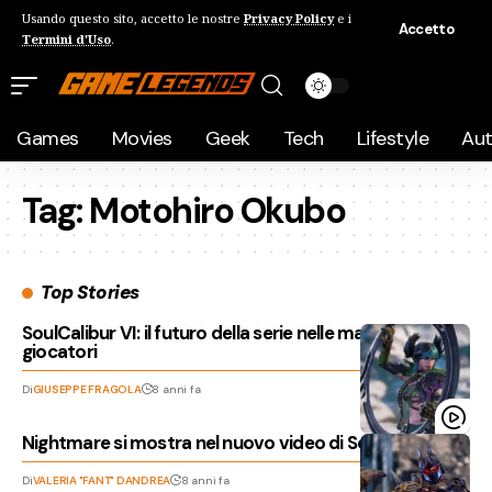
Usando questo sito, accetto le nostre
Privacy Policy
e i
Accetto
Termini d'Uso
.
Games
Movies
Geek
Tech
Lifestyle
Au
Tag:
Motohiro Okubo
Top Stories
SoulCalibur VI: il futuro della serie nelle mani dei
giocatori
Di
GIUSEPPE FRAGOLA
8 anni fa
Nightmare si mostra nel nuovo video di Soul Calibur VI!
Di
VALERIA "FANT" DANDREA
8 anni fa