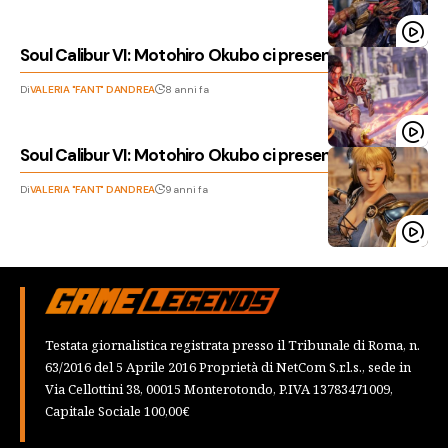
Soul Calibur VI: Motohiro Okubo ci presenta Mitsurugi
Di
VALERIA "FANT" DANDREA
8 anni fa
Soul Calibur VI: Motohiro Okubo ci presenta Sophitia!
Di
VALERIA "FANT" DANDREA
9 anni fa
Testata giornalistica registrata presso il Tribunale di Roma, n.
63/2016 del 5 Aprile 2016 Proprietà di NetCom S.r.l.s., sede in
Via Cellottini 38, 00015 Monterotondo, P.IVA 13783471009,
Capitale Sociale 100,00€