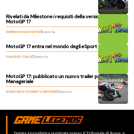
Rivelati da Milestone i requisiti della versione PC di
MotoGP 17
Di
MIRKO MAZZATOSTA
9 anni fa
MotoGP 17 entra nel mondo degli eSport
Di
ALESSIO CIALLI
9 anni fa
MotoGP 17: pubblicato un nuovo trailer per la Carriera
Manageriale
Di
VERONICA "RONNIE" LORENZINI
9 anni fa
Testata giornalistica registrata presso il Tribunale di Roma, n.