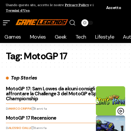
Usando questo sito, accetto le nostre
Privacy Policy
e i
Accetto
Termini d'Uso
.
Games
Movies
Geek
Tech
Lifestyle
Au
Tag:
MotoGP 17
Top Stories
MotoGP 17: Sam Lowes da alcuni consigli per
affrontare la Challenge 3 del MotoGP eSports
Championship
Di
MARCO CRIPPA
9 anni fa
MotoGP 17 Recensione
Di
ALESSIO CIALLI
9 anni fa