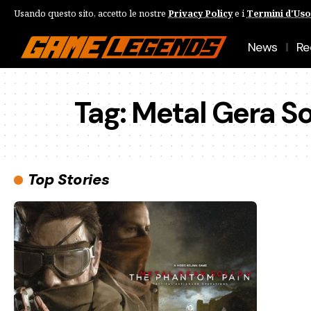
Usando questo sito, accetto le nostre
Privacy Policy
e i
Termini d'Uso
News
Re
Tag:
Metal Gera So
Top Stories