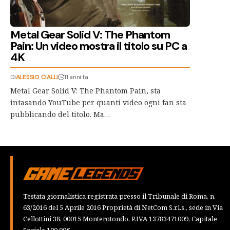
Metal Gear Solid V: The Phantom
Pain: Un video mostra il titolo su PC a
4K
Di
ALESSIO CIALLI
11 anni fa
Metal Gear Solid V: The Phantom Pain, sta
intasando YouTube per quanti video ogni fan sta
pubblicando del titolo. Ma…
Testata giornalistica registrata presso il Tribunale di Roma, n.
63/2016 del 5 Aprile 2016 Proprietà di NetCom S.r.l.s., sede in Via
Cellottini 38, 00015 Monterotondo, P.IVA 13783471009, Capitale