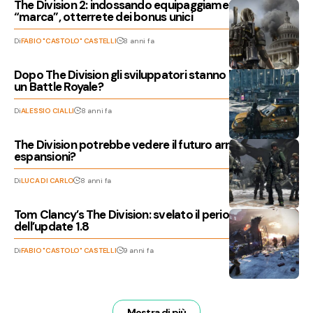
The Division 2: indossando equipaggiamenti di
“marca”, otterrete dei bonus unici
Di
FABIO "CASTOLO" CASTELLI
8 anni fa
Dopo The Division gli sviluppatori stanno lavorando ad
un Battle Royale?
Di
ALESSIO CIALLI
8 anni fa
The Division potrebbe vedere il futuro arrivo di nuove
espansioni?
Di
LUCA DI CARLO
8 anni fa
Tom Clancy’s The Division: svelato il periodo di uscita
dell’update 1.8
Di
FABIO "CASTOLO" CASTELLI
9 anni fa
Mostra di più