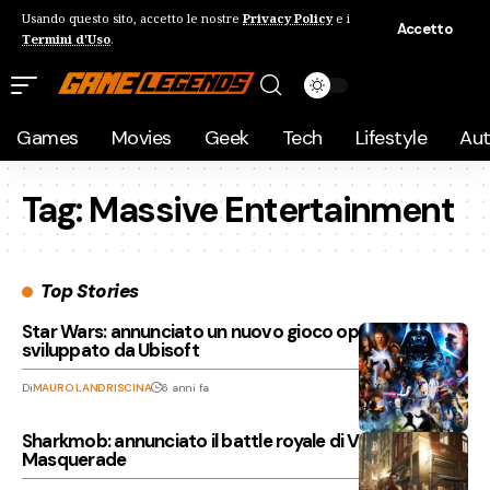
Usando questo sito, accetto le nostre
Privacy Policy
e i
Accetto
Termini d'Uso
.
Games
Movies
Geek
Tech
Lifestyle
Au
Tag:
Massive Entertainment
Top Stories
Star Wars: annunciato un nuovo gioco open-world
sviluppato da Ubisoft
Di
MAURO LANDRISCINA
6 anni fa
Sharkmob: annunciato il battle royale di Vampire: The
Masquerade