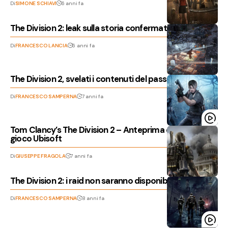
Di
SIMONE SCHIAVI
6 anni fa
The Division 2: leak sulla storia confermati da Ubisoft
Di
FRANCESCO LANCIA
6 anni fa
The Division 2, svelati i contenuti del pass dell’Anno 1
Di
FRANCESCO SAMPERNA
7 anni fa
Tom Clancy’s The Division 2 – Anteprima del nuovo
gioco Ubisoft
Di
GIUSEPPE FRAGOLA
7 anni fa
The Division 2: i raid non saranno disponibili al lancio
Di
FRANCESCO SAMPERNA
8 anni fa