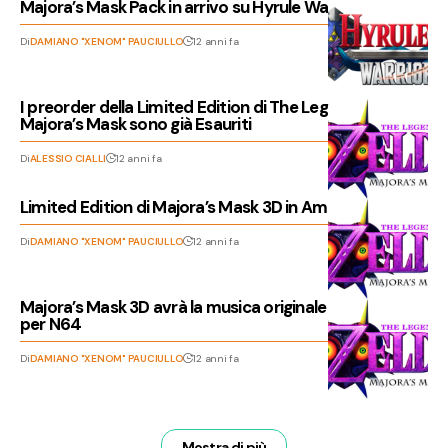
Majora’s Mask Pack in arrivo su Hyrule Warriors
Di
DAMIANO "XENOM" PAUCIULLO
12 anni fa
I preorder della Limited Edition di The Legend Of Zelda
Majora’s Mask sono già Esauriti
Di
ALESSIO CIALLI
12 anni fa
Limited Edition di Majora’s Mask 3D in America
Di
DAMIANO "XENOM" PAUCIULLO
12 anni fa
Majora’s Mask 3D avrà la musica originale del capitolo
per N64
Di
DAMIANO "XENOM" PAUCIULLO
12 anni fa
Mostra di più