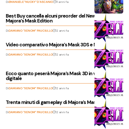
Di
EMANUELE "NUCKY" D'ASCANIO
11 anni fa
Best Buy cancella alcuni preorder del New 3DS XL
Majora’s Mask Edition
Di
DAMIANO "XENOM" PAUCIULLO
12 anni fa
Video comparativo Majora’s Mask 3DS e N64
Di
DAMIANO "XENOM" PAUCIULLO
12 anni fa
Ecco quanto peserà Majora’s Mask 3D in versione
digitale
Di
DAMIANO "XENOM" PAUCIULLO
12 anni fa
Trenta minuti di gameplay di Majora’s Mask 3D
Di
DAMIANO "XENOM" PAUCIULLO
12 anni fa