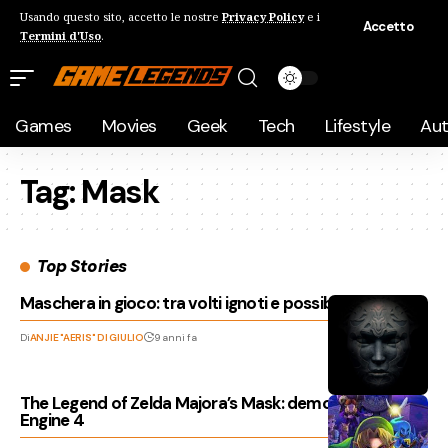
Usando questo sito, accetto le nostre
Privacy Policy
e i
Accetto
Termini d'Uso
.
Games
Movies
Geek
Tech
Lifestyle
Au
Tag:
Mask
Top Stories
Maschera in gioco: tra volti ignoti e possibili realtà
Di
ANJIE "AERIS" DI GIULIO
9 anni fa
The Legend of Zelda Majora’s Mask: demo con Unreal
Engine 4