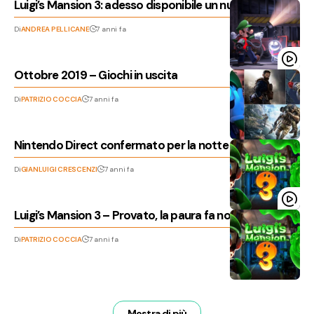
Luigi’s Mansion 3: adesso disponibile un nuovo trailer
Di
ANDREA PELLICANE
7 anni fa
Ottobre 2019 – Giochi in uscita
Di
PATRIZIO COCCIA
7 anni fa
Nintendo Direct confermato per la notte di domani!
Di
GIANLUIGI CRESCENZI
7 anni fa
Luigi’s Mansion 3 – Provato, la paura fa novanta
Di
PATRIZIO COCCIA
7 anni fa
Mostra di più