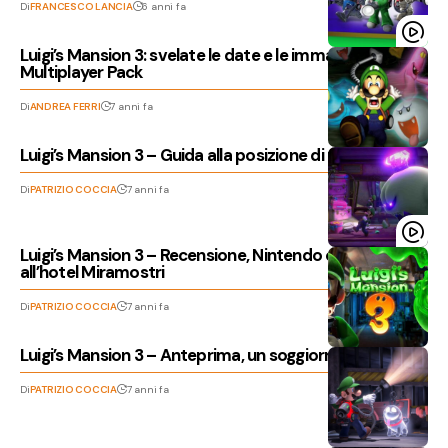
Di
FRANCESCO LANCIA
6 anni fa
Luigi’s Mansion 3: svelate le date e le immagini del DLC
Multiplayer Pack
Di
ANDREA FERRI
7 anni fa
Luigi’s Mansion 3 – Guida alla posizione di tutti i Boo
Di
PATRIZIO COCCIA
7 anni fa
Luigi’s Mansion 3 – Recensione, Nintendo ci porta
all’hotel Miramostri
Di
PATRIZIO COCCIA
7 anni fa
Luigi’s Mansion 3 – Anteprima, un soggiorno da paura
Di
PATRIZIO COCCIA
7 anni fa