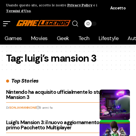
Usando questo sito, accetto le nostre
Privacy Policy
e i
Accetto
Termini d'Uso
.
Games
Movies
Geek
Tech
Lifestyle
Au
Tag:
luigi’s mansion 3
Top Stories
Nintendo ha acquisito ufficialmente lo studio di Luigi’s
Mansion 3
Di
SONJA MANNONE
6 anni fa
Luigi’s Mansion 3: il nuovo aggiornamento introduce il
primo Pacchetto Multiplayer