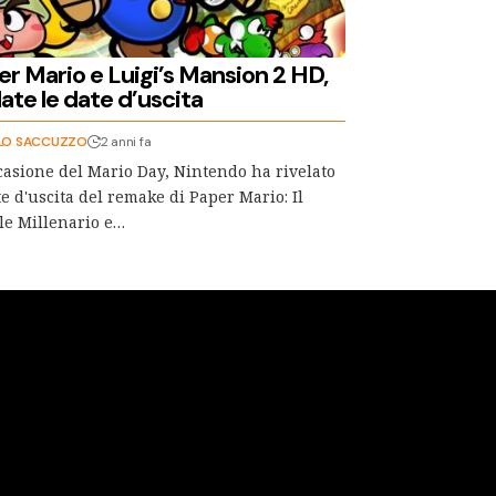
er Mario e Luigi’s Mansion 2 HD,
late le date d’uscita
LO SACCUZZO
2 anni fa
casione del Mario Day, Nintendo ha rivelato
te d'uscita del remake di Paper Mario: Il
le Millenario e…