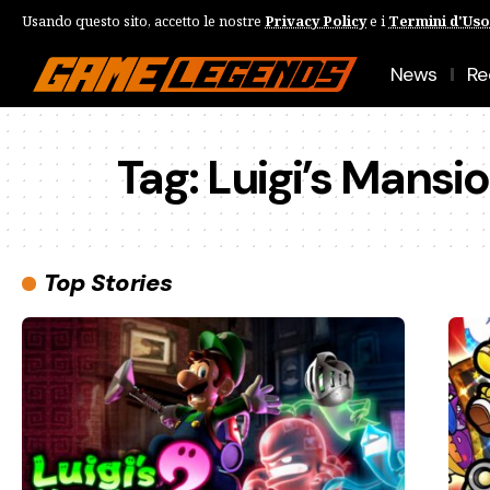
Usando questo sito, accetto le nostre
Privacy Policy
e i
Termini d'Uso
News
Re
Tag:
Luigi’s Mansi
Top Stories