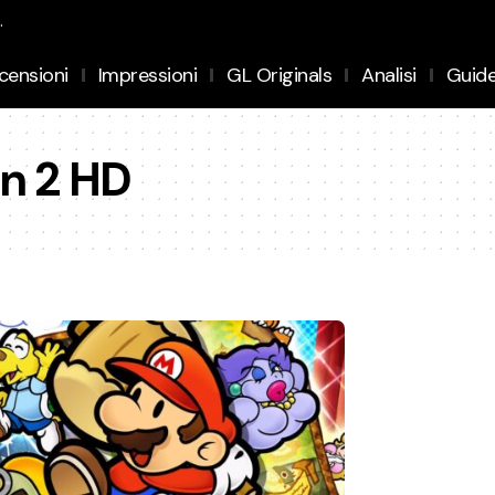
.
censioni
Impressioni
GL Originals
Analisi
Guid
on 2 HD