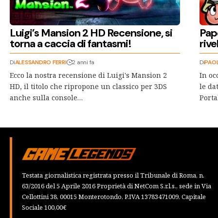
Luigi’s Mansion 2 HD Recensione, si
Pap
torna a caccia di fantasmi!
rive
Di
ALESSANDRO FERRI
2 anni fa
Di
PAO
Ecco la nostra recensione di Luigi's Mansion 2
In oc
HD, il titolo che ripropone un classico per 3DS
le da
anche sulla console…
Porta
Testata giornalistica registrata presso il Tribunale di Roma, n.
63/2016 del 5 Aprile 2016 Proprietà di NetCom S.r.l.s., sede in Via
Cellottini 38, 00015 Monterotondo, P.IVA 13783471009, Capitale
Sociale 100,00€