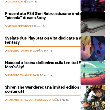
Di
LUCA DI BLASI
6 anni fa
Presentata PS4 Slim Retro, edizione limitata della
“piccola” di casa Sony
Di
NICOLÒ FRATANGELI
9 anni fa
Svelate due PlayStation Vita dedicate a World of Final
Fantasy
Di
ROBERTO "OKAMI" PISANI
10 anni fa
Nascosta l’icona dell’online sulla Limited Edition di No
Man’s Sky!
Di
ROBERTO "OKAMI" PISANI
10 anni fa
Shiren The Wanderer: una limited edition ricca di
contenuti!
Di
MARIANO "XTHEDEATHX" BONACCORSI
10 anni fa