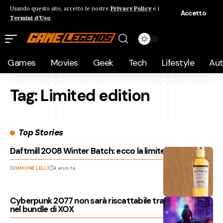
Usando questo sito, accetto le nostre
Privacy Policy
e i
Accetto
Termini d'Uso
.
Games
Movies
Geek
Tech
Lifestyle
Au
Tag:
Limited edition
Top Stories
Daftmill 2008 Winter Batch: ecco la limited edition
Di
SIMONE LELLI
4 anni fa
Cyberpunk 2077 non sarà riscattabile tramite codice
nel bundle di XOX