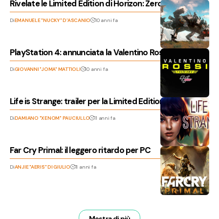
Rivelate le Limited Edition di Horizon: Zero Dawn
Di
EMANUELE "NUCKY" D'ASCANIO
10 anni fa
PlayStation 4: annunciata la Valentino Rossi Edition
Di
GIOVANNI "JOMA" MATTIOLI
10 anni fa
Life is Strange: trailer per la Limited Edition
Di
DAMIANO "XENOM" PAUCIULLO
11 anni fa
Far Cry Primal: il leggero ritardo per PC
Di
ANJIE "AERIS" DI GIULIO
11 anni fa
Mostra di più