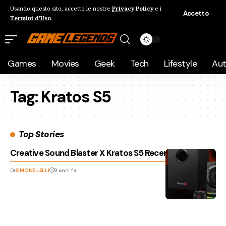
Usando questo sito, accetto le nostre
Privacy Policy
e i
Accetto
Termini d'Uso
.
Games
Movies
Geek
Tech
Lifestyle
Au
Tag:
Kratos S5
Top Stories
Creative Sound Blaster X Kratos S5 Recensione
Di
SIMONE LELLI
9 anni fa