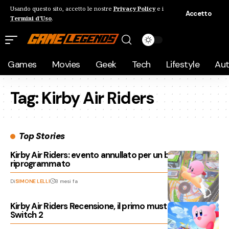
Usando questo sito, accetto le nostre
Privacy Policy
e i
Accetto
Termini d'Uso
.
Games
Movies
Geek
Tech
Lifestyle
Au
Tag:
Kirby Air Riders
Top Stories
Kirby Air Riders: evento annullato per un bug, ma sarà
riprogrammato
Di
SIMONE LELLI
8 mesi fa
Kirby Air Riders Recensione, il primo must buy per
Switch 2