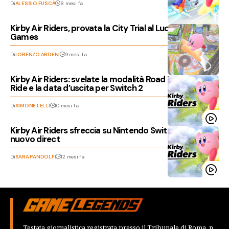
Di
ALESSIO FUSCÀ
8 mesi fa
Kirby Air Riders, provata la City Trial al Lucca Comics &
Games
Di
LORENZO ARDENI
9 mesi fa
Kirby Air Riders: svelate la modalità Road Trip, la Top
Ride e la data d’uscita per Switch 2
Di
SIMONE LELLI
10 mesi fa
Kirby Air Riders sfreccia su Nintendo Switch 2 nel
nuovo direct
Di
SARA PANDOLFI
12 mesi fa
Testata giornalistica registrata presso il Tribunale di Roma, n.