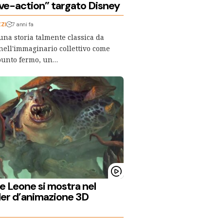
ive-action” targato Disney
ZI
7 anni fa
 una storia talmente classica da
 nell'immaginario collettivo come
 punto fermo, un…
Re Leone si mostra nel
ler d’animazione 3D