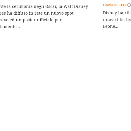
Di
SIMONE LELLI
te la cerimonia degli Oscar, la Walt Disney
Disney ha rila
res ha diffuso in rete un nuovo spot
nuovo film liv
isivo ed un poster ufficiale per
Leone.…
ttamento…