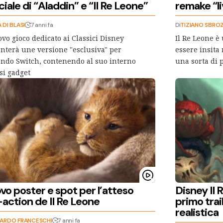
iale di “Aladdin” e “Il Re Leone”
remake “l
 DI BLASI
7 anni fa
Di
TIZIANO SBROZ
ovo gioco dedicato ai Classici Disney
Il Re Leone è
nterà une versione "esclusiva" per
essere insita
ndo Switch, contenendo al suo interno
una sorta di
si gadget
vo poster e spot per l’atteso
Disney Il 
-action de Il Re Leone
primo trai
realistica
CARDO FRANCESCHI
7 anni fa