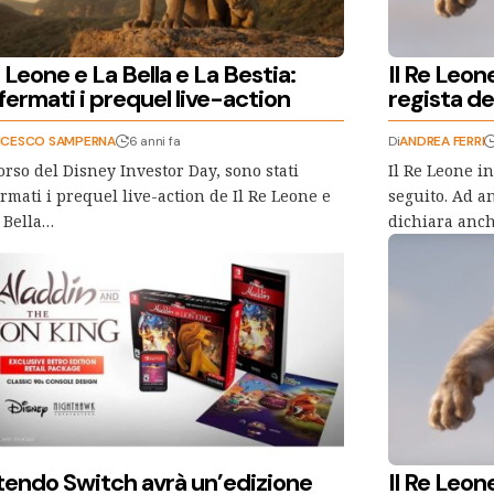
e Leone e La Bella e La Bestia:
Il Re Leon
ermati i prequel live-action
regista del
NCESCO SAMPERNA
6 anni fa
Di
ANDREA FERRI
orso del Disney Investor Day, sono stati
Il Re Leone in
rmati i prequel live-action de Il Re Leone e
seguito. Ad a
 Bella…
dichiara anch
tendo Switch avrà un’edizione
Il Re Leo