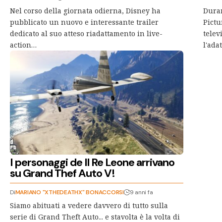
Nel corso della giornata odierna, Disney ha
Duran
pubblicato un nuovo e interessante trailer
Pictu
dedicato al suo atteso riadattamento in live-
telev
action…
l'ada
I personaggi de Il Re Leone arrivano
su Grand Thef Auto V!
Di
MARIANO "XTHEDEATHX" BONACCORSI
9 anni fa
Siamo abituati a vedere davvero di tutto sulla
serie di Grand Theft Auto... e stavolta è la volta di