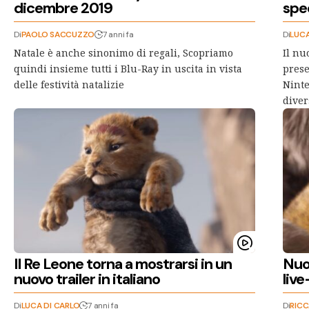
dicembre 2019
spec
Di
PAOLO SACCUZZO
7 anni fa
Di
LUCA
Natale è anche sinonimo di regali, Scopriamo
Il nu
quindi insieme tutti i Blu-Ray in uscita in vista
prese
delle festività natalizie
Ninte
diver
Il Re Leone torna a mostrarsi in un
Nuo
nuovo trailer in italiano
live
Di
LUCA DI CARLO
7 anni fa
Di
RIC