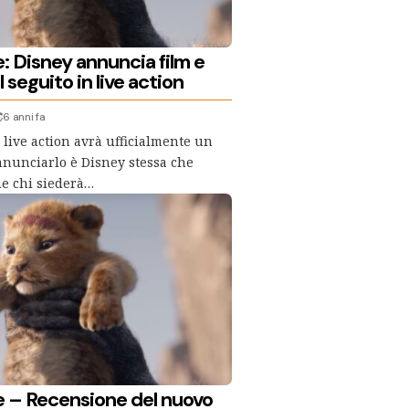
e: Disney annuncia film e
 seguito in live action
6 anni fa
 live action avrà ufficialmente un
nnunciarlo è Disney stessa che
e chi siederà…
ne – Recensione del nuovo