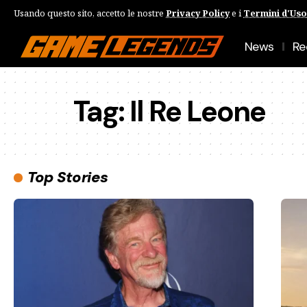
Usando questo sito, accetto le nostre
Privacy Policy
e i
Termini d'Uso
News
Re
Tag:
Il Re Leone
Top Stories