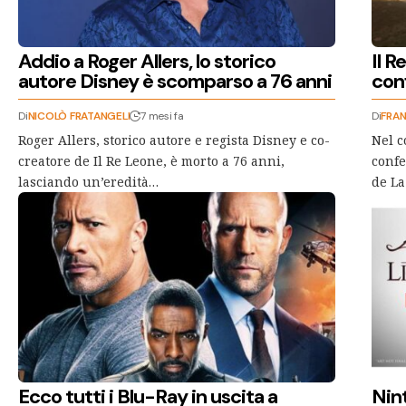
Addio a Roger Allers, lo storico
Il R
autore Disney è scomparso a 76 anni
conf
Di
NICOLÒ FRATANGELI
7 mesi fa
Di
FRA
Roger Allers, storico autore e regista Disney e co-
Nel c
creatore de Il Re Leone, è morto a 76 anni,
confe
lasciando un’eredità…
de La
Ecco tutti i Blu-Ray in uscita a
Nin