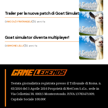
Trailer per la nuova patch di Goat Simulator
Di
NICOLÒ FRATANGELI
12 anni fa
Goat simulator diventa multiplayer!
Di
SIMONE LELLI
12 anni fa
Testata giornalistica registrata presso il Tribunale di Roma, n.
63/2016 del 5 Aprile 2016 Proprietà di NetCom S.r.l.s., sede in
Via Cellottini 38, 00015 Monterotondo, P.IVA 13783471009,
Capitale Sociale 100,00€