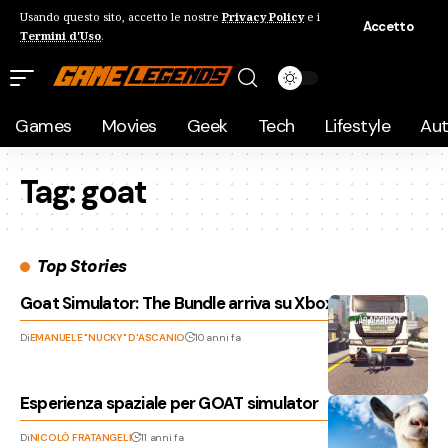
Usando questo sito, accetto le nostre
Privacy Policy
e i
Accetto
Termini d'Uso
.
Games
Movies
Geek
Tech
Lifestyle
Au
Tag:
goat
Top Stories
Goat Simulator: The Bundle arriva su Xbox One!
Di
EMANUELE "NUCKY" D'ASCANIO
10 anni fa
Esperienza spaziale per GOAT simulator
Di
NICOLÒ FRATANGELI
11 anni fa