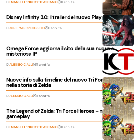
Di
EMANUELE "NUCKY" D'ASCANIO
11 anni fa
Disney Infinity 3.0: il trailer del nuovo Play Set
Di
ANJIE "AERIS" DI GIULIO
11 anni fa
Omega Force aggiorna il sito della sua nuova e
misteriosa IP
Di
ALESSIO CIALLI
11 anni fa
Nuove info sulla timeline del nuovo Tri Force Heroes
nella storia di Zelda
Di
ALESSIO CIALLI
11 anni fa
The Legend of Zelda: Tri Force Heroes – nuovo video
gameplay
Di
EMANUELE "NUCKY" D'ASCANIO
11 anni fa