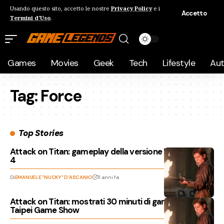
Usando questo sito, accetto le nostre
Privacy Policy
e i
Accetto
Termini d'Uso
.
Games
Movies
Geek
Tech
Lifestyle
Au
Tag:
Force
Top Stories
Attack on Titan: gameplay della versione PlayStation
4
Di
EMANUELE "NUCKY" D'ASCANIO
11 anni fa
Attack on Titan: mostrati 30 minuti di gameplay al
Taipei Game Show