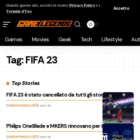
Usando questo sito, accetto le nostre
Privacy Policy
e i
Accetto
Termini d'Uso
.
Games
Movies
Geek
Tech
Lifestyle
Au
Tag:
FIFA 23
Top Stories
FIFA 23 è stato cancellato da tutti gli store digitali
Di
SARA PANDOLFI
3 anni fa
Philips OneBlade e MKERS rinnovano per il 2023
Di
SARA PANDOLFI
4 anni fa