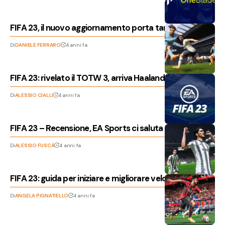
FIFA 23, il nuovo aggiornamento porta tante novità
Di
DANIELE FERRARO
4 anni fa
FIFA 23: rivelato il TOTW 3, arriva Haaland
Di
ALESSIO CIALLI
4 anni fa
FIFA 23 – Recensione, EA Sports ci saluta col botto?
Di
ALESSIO FUSCÀ
4 anni fa
FIFA 23: guida per iniziare e migliorare velocemente
Di
ANGELA PIGNATIELLO
4 anni fa