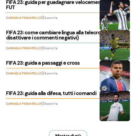
FIFA 23: guida per guadagnare velocemente crediti
FUT
Di
ANGELA PIGNATIELLO
4 anni fa
FIFA 23: come cambiare lingua alla telecronaca (e
disattivare i commenti negativi)
Di
ANGELA PIGNATIELLO
4 anni fa
FIFA 23: guida a passaggi e cross
Di
ANGELA PIGNATIELLO
4 anni fa
FIFA 23: guida alla difesa, tutti i comandi
Di
ANGELA PIGNATIELLO
4 anni fa
Mostra di più