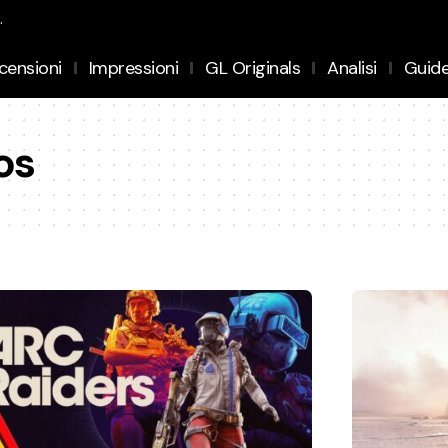
.
censioni
Impressioni
GL Originals
Analisi
Guid
os