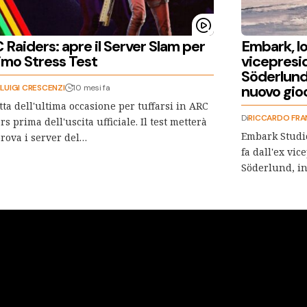
Raiders: apre il Server Slam per
Embark, lo
timo Stress Test
vicepresi
Söderlund
nuovo gioc
LUIGI CRESCENZI
10 mesi fa
atta dell'ultima occasione per tuffarsi in ARC
Di
RICCARDO FRA
rs prima dell'uscita ufficiale. Il test metterà
Embark Studio
prova i server del…
fa dall'ex vic
Söderlund, in