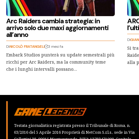
Arc Raiders cambia strategia: in
ARC 
arrivo solo due maxi aggiornamenti
l’ul
all’anno
Di
GIAN
Di
NICOLÒ FRATANGELI
3 mesi fa
Si tr
Embark Studios punterà su update semestrali più
Raide
ricchi per Arc Raiders, ma la community teme
alla 
che i lunghi intervalli possano…
Testata giornalistica registrata presso il Tribunale di Roma, n.
63/2016 del 5 Aprile 2016 Proprietà di NetCom S.r.l.s., sede in Via