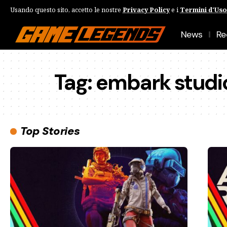
Usando questo sito, accetto le nostre
Privacy Policy
e i
Termini d'Uso
News
Re
Tag:
embark studi
Top Stories