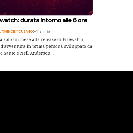
watch: durata intorno alle 6 ore
A "SHINOBI" CUSANO
11 anni fa
 solo un mese alla release di Firewatch,
o d'avventura in prima persona sviluppato da
o Santo e Neil Anderson…