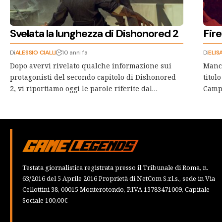
Svelata la lunghezza di Dishonored 2
Fire
Di
ALESSIO CIALLI
10 anni fa
Di
ELIS
Dopo avervi rivelato qualche informazione sui
Manca
protagonisti del secondo capitolo di Dishonored
titol
2, vi riportiamo oggi le parole riferite dal…
Camp
Testata giornalistica registrata presso il Tribunale di Roma, n.
63/2016 del 5 Aprile 2016 Proprietà di NetCom S.r.l.s., sede in Via
Cellottini 38, 00015 Monterotondo, P.IVA 13783471009, Capitale
Sociale 100,00€