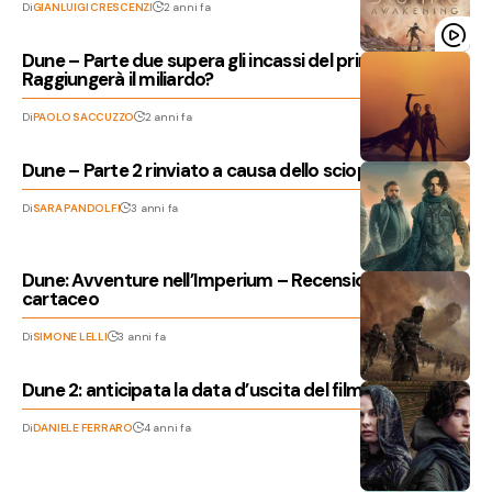
Di
GIANLUIGI CRESCENZI
2 anni fa
Dune – Parte due supera gli incassi del primo film.
Raggiungerà il miliardo?
Di
PAOLO SACCUZZO
2 anni fa
Dune – Parte 2 rinviato a causa dello sciopero
Di
SARA PANDOLFI
3 anni fa
Dune: Avventure nell’Imperium – Recensione del GDR
cartaceo
Di
SIMONE LELLI
3 anni fa
Dune 2: anticipata la data d’uscita del film
Di
DANIELE FERRARO
4 anni fa