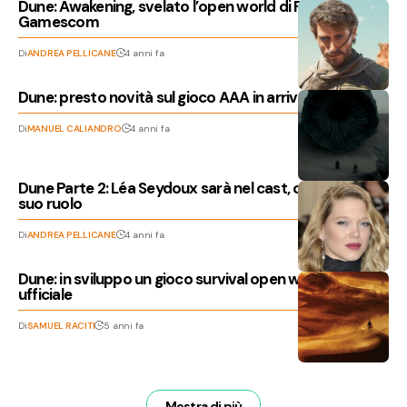
Dune: Awakening, svelato l’open world di Funcom alla
Gamescom
Di
ANDREA PELLICANE
4 anni fa
Dune: presto novità sul gioco AAA in arrivo?
Di
MANUEL CALIANDRO
4 anni fa
Dune Parte 2: Léa Seydoux sarà nel cast, confermato il
suo ruolo
Di
ANDREA PELLICANE
4 anni fa
Dune: in sviluppo un gioco survival open world, è
ufficiale
Di
SAMUEL RACITI
5 anni fa
Mostra di più