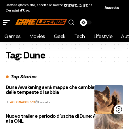
Usando questo sito, accetto le nostre
Privacy Policy
e i
Accetto
Termini d'Uso
.
Games
Movies
Geek
Tech
Lifestyle
Au
Tag:
Dune
Top Stories
Dune Awakening avrà mappe che cambiano a causa
delle tempeste di sabbia
Di
PAOLO SACCUZZO
1 anno fa
Nuovo trailer e periodo d’uscita di Dune: Awakening
alla ONL