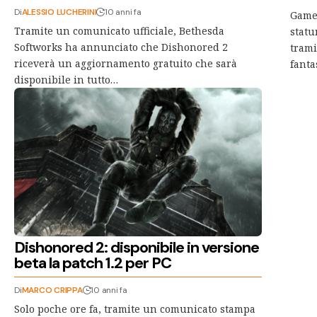
Di
ALESSIO LUCHERINI
10 anni fa
GameI
Tramite un comunicato ufficiale, Bethesda
statu
Softworks ha annunciato che Dishonored 2
trami
riceverà un aggiornamento gratuito che sarà
fanta
disponibile in tutto…
Dishonored 2: disponibile in versione
beta la patch 1.2 per PC
Di
MARCO CRIPPA
10 anni fa
Solo poche ore fa, tramite un comunicato stampa