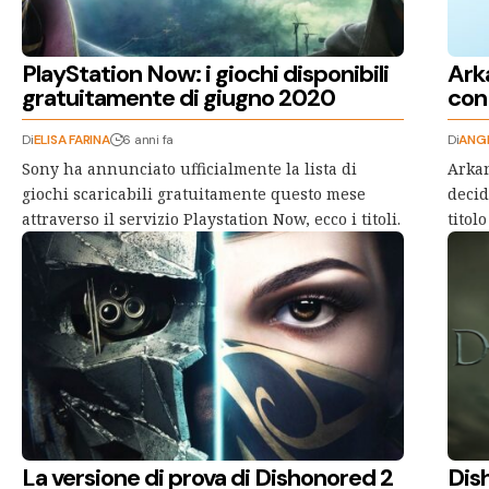
PlayStation Now: i giochi disponibili
Arka
gratuitamente di giugno 2020
con
Di
ELISA FARINA
6 anni fa
Di
ANGE
Sony ha annunciato ufficialmente la lista di
Arkan
giochi scaricabili gratuitamente questo mese
decid
attraverso il servizio Playstation Now, ecco i titoli.
titol
La versione di prova di Dishonored 2
Dish