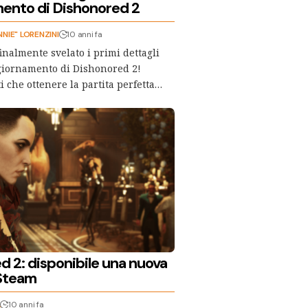
ento di Dishonored 2
NIE" LORENZINI
10 anni fa
inalmente svelato i primi dettagli
giornamento di Dishonored 2!
i che ottenere la partita perfetta…
d 2: disponibile una nuova
Steam
A
10 anni fa