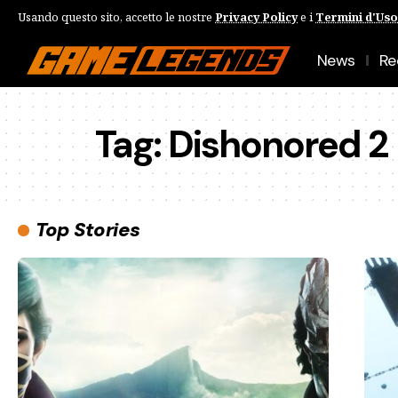
Usando questo sito, accetto le nostre
Privacy Policy
e i
Termini d'Uso
News
Re
Tag:
Dishonored 2
Top Stories