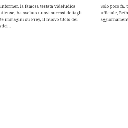
nformer, la famosa testata videludica
Solo poco fa,
nitense, ha svelato nuovi succosi dettagli
ufficiale, Be
te immagini su Prey, il nuovo titolo dei
aggiornament
stici…