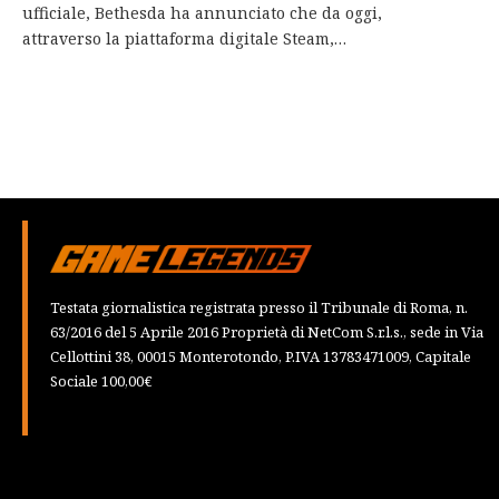
ufficiale, Bethesda ha annunciato che da oggi,
attraverso la piattaforma digitale Steam,…
Testata giornalistica registrata presso il Tribunale di Roma, n.
63/2016 del 5 Aprile 2016 Proprietà di NetCom S.r.l.s., sede in Via
Cellottini 38, 00015 Monterotondo, P.IVA 13783471009, Capitale
Sociale 100,00€