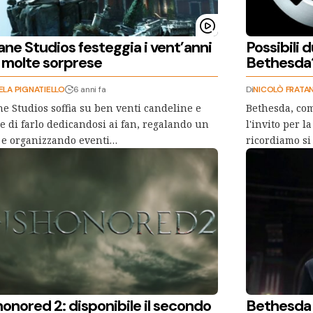
ne Studios festeggia i vent’anni
Possibili 
 molte sorprese
Bethesda
LA PIGNATIELLO
6 anni fa
Di
NICOLÒ FRATA
e Studios soffia su ben venti candeline e
Bethesda, com
e di farlo dedicandosi ai fan, regalando un
l'invito per l
o e organizzando eventi…
ricordiamo si 
onored 2: disponibile il secondo
Bethesda s