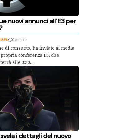
due nuovi annunci all’E3 per
?
NGELI
9 anni fa
e di consueto, ha inviato ai media
a propria conferenza E3, che
terrà alle 3:30…
vela i dettagli del nuovo