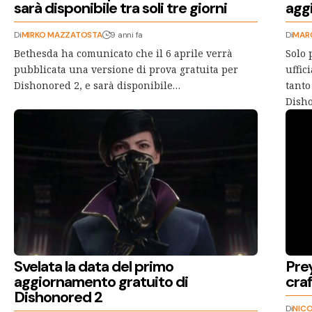
sarà disponibile tra soli tre giorni
agg
Di
MIRKO MAZZATOSTA
9 anni fa
Di
MAR
Bethesda ha comunicato che il 6 aprile verrà
Solo 
pubblicata una versione di prova gratuita per
uffic
Dishonored 2, e sarà disponibile…
tanto
Dish
Svelata la data del primo
Prey
aggiornamento gratuito di
craf
Dishonored 2
Di
NICO