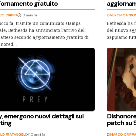
iornamento gratuito
aggiornam
CO CRIPPA
10 anni fa
Di
VERONICA "RON
poco fa, tramite un comunicato stampa
Bethesda ha f
iale, Bethesda ha annunciato l'arrivo del
del nuovo ag
 atteso secondo aggiornamento gratuito di
Sappiamo tutt
onored…
, emergono nuovi dettagli sul
Dishonore
ting
patch su 
LÒ FRATANGELI
10 anni fa
Di
MARCO CRIPP