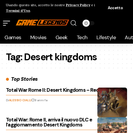
Usando questo sito, accetto le nostre
Privacy Policy
e i
Accetto
Termini d'Uso
.
Games
Movies
Geek
Tech
Lifestyle
Au
Tag:
Desert kingdoms
Top Stories
Total War Rome II: Desert Kingdoms – Recensione
Di
ALESSIO CIALLI
8 anni fa
Total War: Rome II, arriva il nuovo DLC e
l’aggiornamento Desert Kingdoms