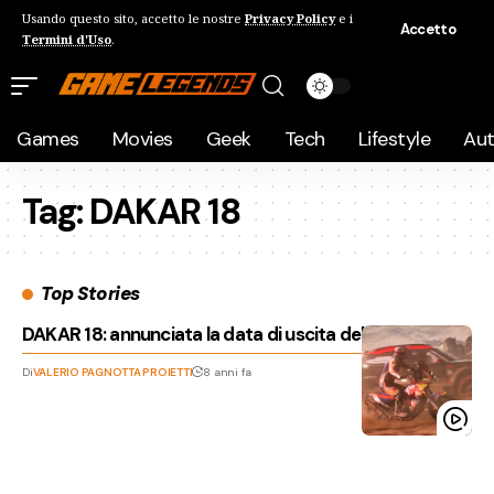
Usando questo sito, accetto le nostre
Privacy Policy
e i
Accetto
Termini d'Uso
.
Games
Movies
Geek
Tech
Lifestyle
Au
Tag:
DAKAR 18
Top Stories
DAKAR 18: annunciata la data di uscita del gioco
Di
VALERIO PAGNOTTA PROIETTI
8 anni fa